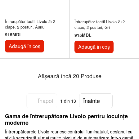
Întrerupător tactil Livolo 2+2
Întrerupător tactil Livolo 2+2
clape, 2 posturi, Auriu
clape, 2 posturi, Gri
915MDL
915MDL
Adaugă în coș
Adaugă în coș
Afișează încă 20 Produse
Înapoi
Înainte
1
din 13
Gama de întrerupătoare Livolo pentru locuințe
moderne
Întrerupătoarele Livolo reunesc controlul iluminatului, designul cu
sticlă securizată și mai multe niveluri de automatizare într-o gamă