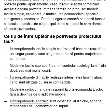
potrivită pentru apartamente, case, birouri și spații comerciale.
Această pagină prezintă întreaga familie de produse: modele
tactile simple, cap-scară, dimabile, radiocomandate, speciale,
inteligente și mecanice. Pentru alegerea corectă contează funcția
circuitului, numărul de clape, tipul dozei și modul în care dorești
să controlezi lumina.
Ce tip de întrerupător se potrivește proiectului
tău?
Întrerupătoarele tactile simple
controlează fiecare circuit dintr-
un singur punct și sunt alegerea de bază pentru majoritatea
camerelor.
Modelele tactile cap-scară
permit controlul aceleiași lumini din
două sau mai multe locuri.
Întrerupătoarele dimabile
reglează intensitatea luminii atunci
când sunt utilizate cu surse compatibile.
Modelele radiocomandate
răspund la o telecomandă Livolo,
fără a depinde de o aplicație mobilă.
Întrerupătoarele speciale
sunt destinate jaluzelelor, soneriei,
temporizării sau comenzilor de impuls.