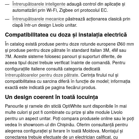
Întrerupătoarele inteligente
adaugă control din aplicație și
automatizări prin Wi-Fi, Zigbee ori protocolul EC.
Întrerupătoarele mecanice
păstrează acționarea clasică prin
clapă într-un design Livolo unitar.
Compatibilitatea cu doza și instalația electrică
În catalog există produse pentru doze rotunde europene Ø60 mm
și produse pentru doze pătrate în standard italian 3M, 4M sau
7M. Aceste sisteme folosesc panouri și suporturi diferite, de
aceea tipul dozei trebuie verificat înainte de comandă. Pentru
configurațiile italiene consultă categoria dedicată
întrerupătoarelor pentru doze pătrate
. Cerința firului nul și
compatibilitatea cu sarcina diferă în funcție de model; informația
exactă este indicată pe pagina fiecărui produs.
Un design coerent în toată locuința
Panourile și ramele din sticlă OptiWhite sunt disponibile în mai
multe culori și pot fi combinate cu prize și alte module Livolo
pentru un aspect unitar. Poți compara produsele online sau le poți
vedea în showroom-ul din Chișinău. Oferim consultanță pentru
alegerea configurației și livrare în toată Moldova. Montajul și
conectarea trebuie efectuate de un electrician calificat, cu