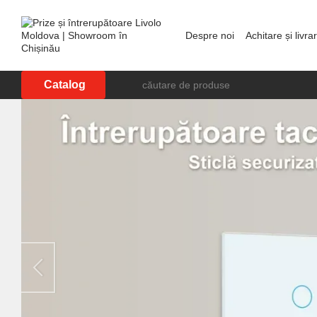
Mergi la conținutul principal
Despre noi
Achitare și livra
Showroom în Chișinău
P
Catalog