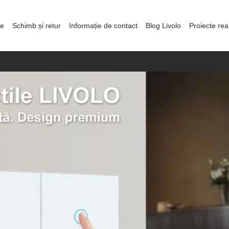
re
Schimb și retur
Informație de contact
Blog Livolo
Proiecte rea
olitica de confidențialitate