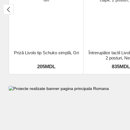
Priză Livolo tip Schuko simplă, Gri
Întrerupător tactil Liv
2 posturi, N
205MDL
835MDL