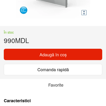
În stoc
990MDL
Adaugă în coș
Comanda rapidă
Favorite
Caracteristici