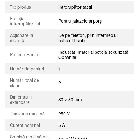
Tip produs
întrerupător tactil
Funcția
Pentru jaluzele și porți
întrerupătorului
Acționare la
De pe telefon, prin intermediul
distanță
hubului Livolo
Inclus(ă), material scticlă securizată
Panou / Rama
OpiWhite
Număr de posturi
1
Număr total de
2
clape
Dimensiuni
80 × 80 mm
exterioare
Tensiune maximă
250 V
Curent nominal
5 A
Sarcină maximă pe
1000 W / clapă