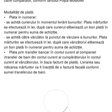
către cumpărător, conform tarifului Poșta Moldovei
Modalități de plată:
• Plata în numerar:
- se achită curierului în momentul livrării bunurilor. Plata mărfurilor
se efectuează în lei, după care curierul eliberează un bon plată în
numerar pentru suma de achiziție.
- se achită către vânzător la punctul de vânzare a bunurilor. Plata
mărfurilor se efectuează în lei, după care vânzătorul eliberează
un bon plată în numerar pentru suma de achiziție.
• Plata prin transfer bancar în contul curent al companiei
(transfer de bani din contul curent al cumpărătorului în contul
curent al vânzătorului, în baza facturii de plată). Livrarea sau
ridicarea mărfurilor va fi însoțită de o factură fiscală conform
sumei transferului de bani.