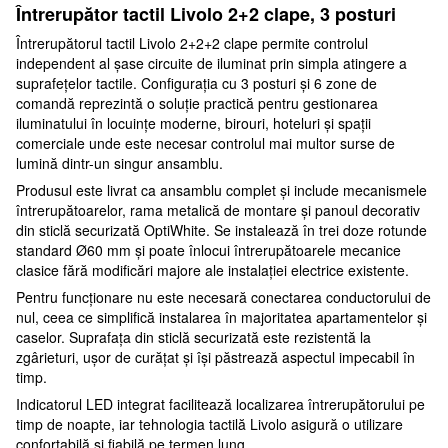
Întrerupător tactil Livolo 2+2 clape, 3 posturi
Întrerupătorul tactil Livolo 2+2+2 clape permite controlul
independent al șase circuite de iluminat prin simpla atingere a
suprafețelor tactile. Configurația cu 3 posturi și 6 zone de
comandă reprezintă o soluție practică pentru gestionarea
iluminatului în locuințe moderne, birouri, hoteluri și spații
comerciale unde este necesar controlul mai multor surse de
lumină dintr-un singur ansamblu.
Produsul este livrat ca ansamblu complet și include mecanismele
întrerupătoarelor, rama metalică de montare și panoul decorativ
din sticlă securizată OptiWhite. Se instalează în trei doze rotunde
standard Ø60 mm și poate înlocui întrerupătoarele mecanice
clasice fără modificări majore ale instalației electrice existente.
Pentru funcționare nu este necesară conectarea conductorului de
nul, ceea ce simplifică instalarea în majoritatea apartamentelor și
caselor. Suprafața din sticlă securizată este rezistentă la
zgârieturi, ușor de curățat și își păstrează aspectul impecabil în
timp.
Indicatorul LED integrat facilitează localizarea întrerupătorului pe
timp de noapte, iar tehnologia tactilă Livolo asigură o utilizare
confortabilă și fiabilă pe termen lung.