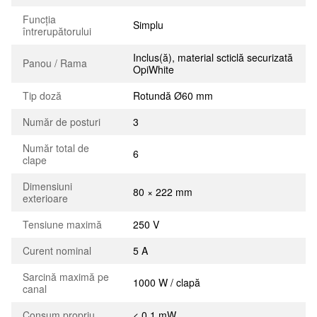
Funcția
Simplu
întrerupătorului
Inclus(ă), material scticlă securizată
Panou / Rama
OpiWhite
Tip doză
Rotundă Ø60 mm
Număr de posturi
3
Număr total de
6
clape
Dimensiuni
80 × 222 mm
exterioare
Tensiune maximă
250 V
Curent nominal
5 A
Sarcină maximă pe
1000 W / clapă
canal
Consum propriu
< 0.1 mW