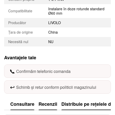
Instalare în doze rotunde standard
Compatibilitate
Ø60 mm
Producător
LIVOLO
Țara de origine
China
Necesită nul
NU
Avantajele tale
📞
Confirmăm telefonic comanda
↩️
Schimb și retur conform politicii magazinului
Consultare
Recenzii
Distribuie pe rețelele de