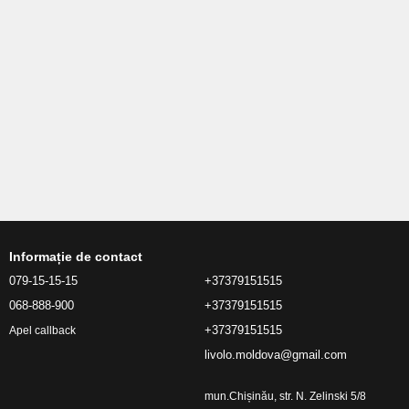
Informație de contact
079-15-15-15
+37379151515
068-888-900
+37379151515
+37379151515
Apel callback
livolo.moldova@gmail.com
mun.Chișinău, str. N. Zelinski 5/8