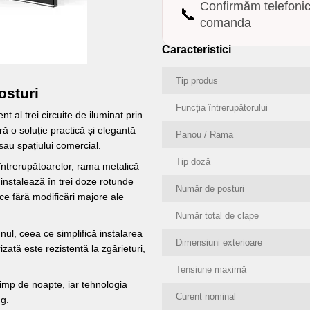
Confirmăm telefoni
📞
comanda
Caracteristici
Tip produs
osturi
Funcția întrerupătorului
t al trei circuite de iluminat prin
ră o soluție practică și elegantă
Panou / Rama
 sau spațiului comercial.
Tip doză
întrerupătoarelor, rama metalică
instalează în trei doze rotunde
Număr de posturi
e fără modificări majore ale
Număr total de clape
ul, ceea ce simplifică instalarea
Dimensiuni exterioare
zată este rezistentă la zgârieturi,
Tensiune maximă
 timp de noapte, iar tehnologia
Curent nominal
ng.