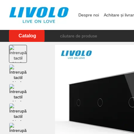
Mergi la conținutul principal
Despre noi
Achitare și livra
Showroom în Chișinău
P
Catalog