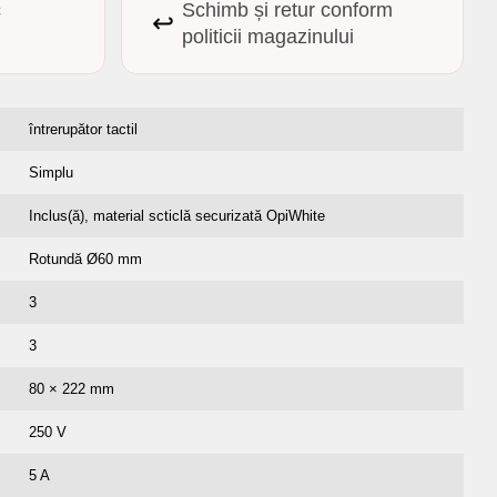
c
Schimb și retur conform
↩️
politicii magazinului
întrerupător tactil
Simplu
Inclus(ă), material scticlă securizată OpiWhite
Rotundă Ø60 mm
3
3
80 × 222 mm
250 V
5 A