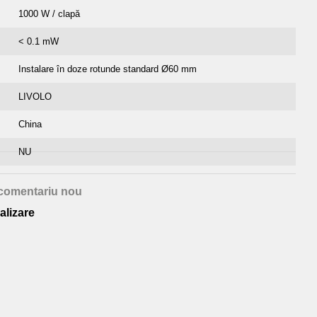
1000 W / clapă
< 0.1 mW
Instalare în doze rotunde standard Ø60 mm
LIVOLO
China
NU
comentariu nou
alizare