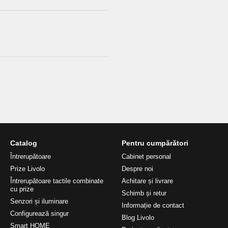
Catalog
Pentru cumpărători
Întrerupătoare
Cabinet personal
Prize Livolo
Despre noi
Întrerupătoare tactile combinate
Achitare și livrare
cu prize
Schimb și retur
Senzori și iluminare
Informație de contact
Configurează singur
Blog Livolo
Smart HOME