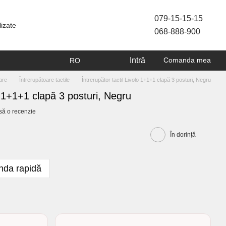
079-15-15-15
lizate
068-888-900
Intră
Comanda mea
RO
are
Întrerupătoare tactile
Întrerupător tactil Livolo 1+1+1 clapă 3 posturi, Negru
lo 1+1+1 clapă 3 posturi, Negru
să o recenzie
În dorință
da rapidă