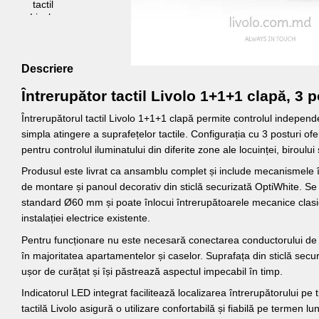
Descriere
Întrerupător tactil Livolo 1+1+1 clapă, 3 p
Întrerupătorul tactil Livolo 1+1+1 clapă permite controlul independen
simpla atingere a suprafețelor tactile. Configurația cu 3 posturi ofe
pentru controlul iluminatului din diferite zone ale locuinței, biroului
Produsul este livrat ca ansamblu complet și include mecanismele 
de montare și panoul decorativ din sticlă securizată OptiWhite. Se 
standard Ø60 mm și poate înlocui întrerupătoarele mecanice clasic
instalației electrice existente.
Pentru funcționare nu este necesară conectarea conductorului de n
în majoritatea apartamentelor și caselor. Suprafața din sticlă securi
ușor de curățat și își păstrează aspectul impecabil în timp.
Indicatorul LED integrat facilitează localizarea întrerupătorului pe
tactilă Livolo asigură o utilizare confortabilă și fiabilă pe termen lu