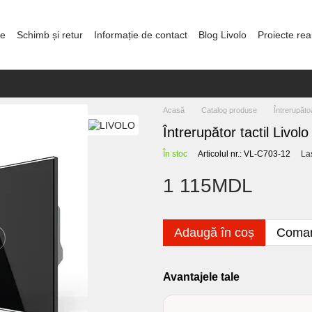
re
Schimb și retur
Informație de contact
Blog Livolo
Proiecte rea
olitica de confidențialitate
Acasă
Catalog produse
Întrerupăto
Întrerupător tactil Livo
În stoc
Articolul nr.: VL-C703-12
La
1 115MDL
Adaugă în coș
Coman
Avantajele tale