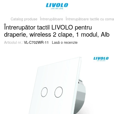
Catalog produse
Întrerupătoare
Întrerupătoare tactile cu coma
Întrerupător tactil LIVOLO pentru
draperie, wireless 2 clape, 1 modul, Alb
Articolul nr.:
VL-C702WR-11
Lasă o recenzie