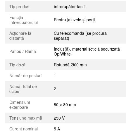
Tip produs
întrerupător tactil
Funcția
Pentru jaluzele și porți
întrerupătorului
Acționare la
Cu telecomanda (se procura
distanță
separat)
Inclus(ă), material scticlă securizată
Panou / Rama
OpiWhite
Tip doză
Rotundă Ø60 mm
Număr de posturi
1
Număr total de
2
clape
Dimensiuni
80 × 80 mm
exterioare
Tensiune maximă
250 V
Curent nominal
5 A