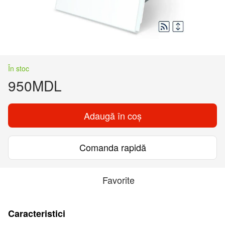
În stoc
950MDL
Adaugă în coș
Comanda rapidă
Favorite
Caracteristici