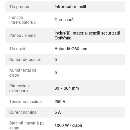
Tip produs
întrerupător tactil
Funcția
Cap-scară
întrerupătorului
Inclus(ă), material scticlă securizată
Panou / Rama
OpiWhite
Tip doză
Rotundă Ø60 mm
Număr de posturi
5
Număr total de
5
clape
Dimensiuni
80 × 364 mm
exterioare
Tensiune maximă
250 V
Curent nominal
5 A
Sarcină maximă pe
1000 W / clapă
canal