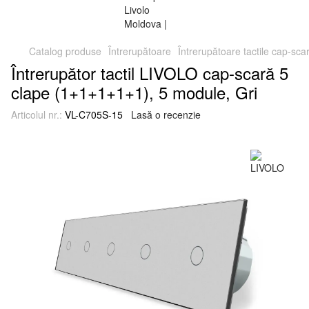
Catalog produse
Întrerupătoare
Întrerupătoare tactile cap-sca
Întrerupător tactil LIVOLO cap-scară 5
clape (1+1+1+1+1), 5 module, Gri
Articolul nr.:
VL-C705S-15
Lasă o recenzie