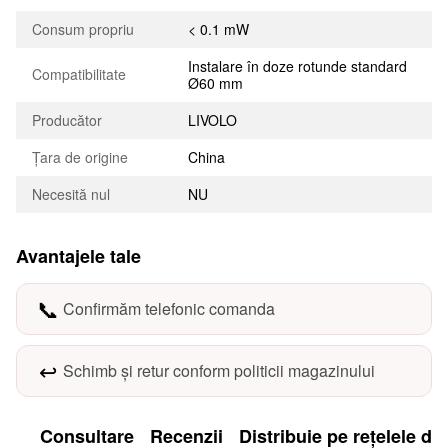
Consum propriu
< 0.1 mW
Instalare în doze rotunde standard
Compatibilitate
Ø60 mm
Producător
LIVOLO
Țara de origine
China
Necesită nul
NU
Avantajele tale
📞
Confirmăm telefonic comanda
↩️
Schimb și retur conform politicii magazinului
Consultare
Recenzii
Distribuie pe rețelele de