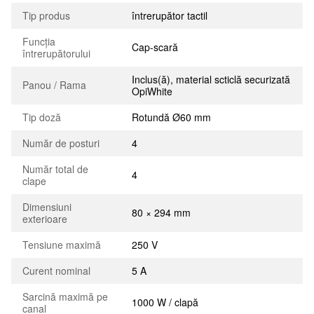
Tip produs
întrerupător tactil
Funcția
Cap-scară
întrerupătorului
Inclus(ă), material scticlă securizată
Panou / Rama
OpiWhite
Tip doză
Rotundă Ø60 mm
Număr de posturi
4
Număr total de
4
clape
Dimensiuni
80 × 294 mm
exterioare
Tensiune maximă
250 V
Curent nominal
5 A
Sarcină maximă pe
1000 W / clapă
canal