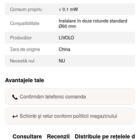
Consum propriu
< 0.1 mW
Instalare în doze rotunde standard
Compatibilitate
Ø60 mm
Producător
LIVOLO
Țara de origine
China
Necesită nul
NU
Avantajele tale
📞
Confirmăm telefonic comanda
↩️
Schimb și retur conform politicii magazinului
Consultare
Recenzii
Distribuie pe rețelele de