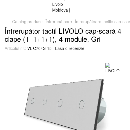
Catalog produse
Întrerupătoare
Întrerupătoare tactile cap-sca
Întrerupător tactil LIVOLO cap-scară 4
clape (1+1+1+1), 4 module, Gri
Articolul nr.:
VL-C704S-15
Lasă o recenzie