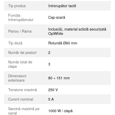
Tip produs
întrerupător tactil
Funcția
Cap-scară
întrerupătorului
Inclus(ă), material scticlă securizată
Panou / Rama
OpiWhite
Tip doză
Rotundă Ø60 mm
Număr de posturi
2
Număr total de
3
clape
Dimensiuni
80 × 151 mm
exterioare
Tensiune maximă
250 V
Curent nominal
5 A
Sarcină maximă pe
1000 W / clapă
canal