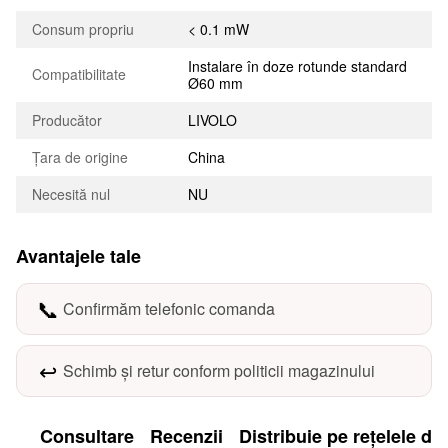
Consum propriu
< 0.1 mW
Instalare în doze rotunde standard
Compatibilitate
Ø60 mm
Producător
LIVOLO
Țara de origine
China
Necesită nul
NU
Avantajele tale
📞
Confirmăm telefonic comanda
↩️
Schimb și retur conform politicii magazinului
Consultare
Recenzii
Distribuie pe rețelele de