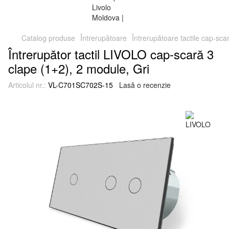
Catalog produse
Întrerupătoare
Întrerupătoare tactile cap-sca
Întrerupător tactil LIVOLO cap-scară 3
clape (1+2), 2 module, Gri
Articolul nr.:
VL-C701SC702S-15
Lasă o recenzie