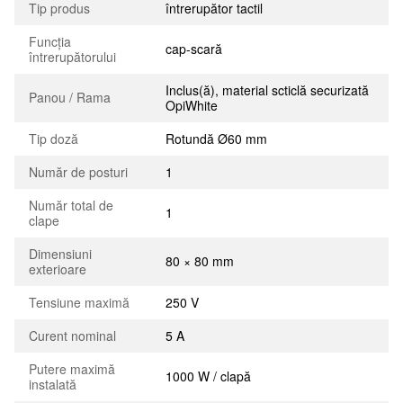
Tip produs
întrerupător tactil
Funcția
cap-scară
întrerupătorului
Inclus(ă), material scticlă securizată
Panou / Rama
OpiWhite
Tip doză
Rotundă Ø60 mm
Număr de posturi
1
Număr total de
1
clape
Dimensiuni
80 × 80 mm
exterioare
Tensiune maximă
250 V
Curent nominal
5 A
Putere maximă
1000 W / clapă
instalată