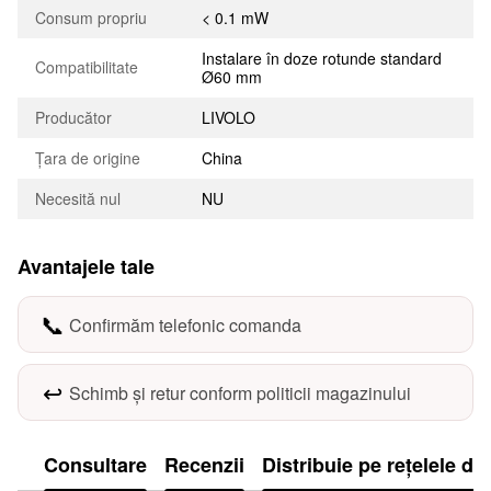
Consum propriu
< 0.1 mW
Instalare în doze rotunde standard
Compatibilitate
Ø60 mm
Producător
LIVOLO
Țara de origine
China
Necesită nul
NU
Avantajele tale
📞
Confirmăm telefonic comanda
↩️
Schimb și retur conform politicii magazinului
Consultare
Recenzii
Distribuie pe rețelele de