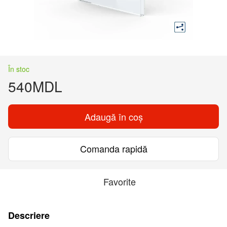
În stoc
540MDL
Adaugă în coș
Comanda rapidă
Favorite
Descriere