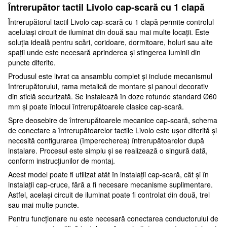
Întrerupător tactil Livolo cap-scară cu 1 clapă
Întrerupătorul tactil Livolo cap-scară cu 1 clapă permite controlul
aceluiași circuit de iluminat din două sau mai multe locații. Este
soluția ideală pentru scări, coridoare, dormitoare, holuri sau alte
spații unde este necesară aprinderea și stingerea luminii din
puncte diferite.
Produsul este livrat ca ansamblu complet și include mecanismul
întrerupătorului, rama metalică de montare și panoul decorativ
din sticlă securizată. Se instalează în doze rotunde standard Ø60
mm și poate înlocui întrerupătoarele clasice cap-scară.
Spre deosebire de întrerupătoarele mecanice cap-scară, schema
de conectare a întrerupătoarelor tactile Livolo este ușor diferită și
necesită configurarea (împerecherea) întrerupătoarelor după
instalare. Procesul este simplu și se realizează o singură dată,
conform instrucțiunilor de montaj.
Acest model poate fi utilizat atât în instalații cap-scară, cât și în
instalații cap-cruce, fără a fi necesare mecanisme suplimentare.
Astfel, același circuit de iluminat poate fi controlat din două, trei
sau mai multe puncte.
Pentru funcționare nu este necesară conectarea conductorului de