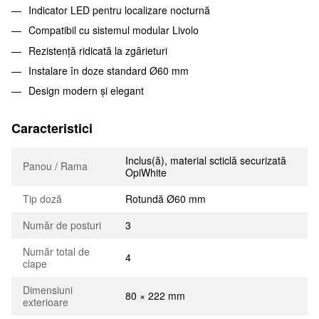
Indicator LED pentru localizare nocturnă
Compatibil cu sistemul modular Livolo
Rezistență ridicată la zgârieturi
Instalare în doze standard Ø60 mm
Design modern și elegant
Caracteristici
Inclus(ă), material scticlă securizată
Panou / Rama
OpiWhite
Tip doză
Rotundă Ø60 mm
Număr de posturi
3
Număr total de
4
clape
Dimensiuni
80 × 222 mm
exterioare