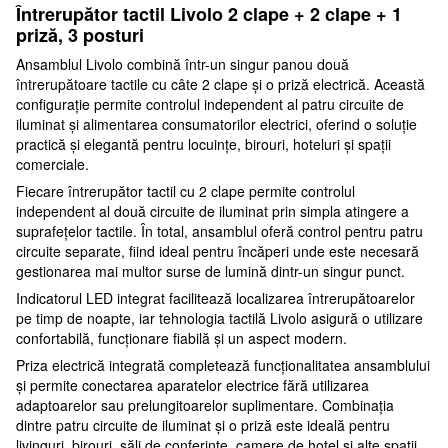
Întrerupător tactil Livolo 2 clape + 2 clape + 1
priză, 3 posturi
Ansamblul Livolo combină într-un singur panou două
întrerupătoare tactile cu câte 2 clape și o priză electrică. Această
configurație permite controlul independent al patru circuite de
iluminat și alimentarea consumatorilor electrici, oferind o soluție
practică și elegantă pentru locuințe, birouri, hoteluri și spații
comerciale.
Fiecare întrerupător tactil cu 2 clape permite controlul
independent al două circuite de iluminat prin simpla atingere a
suprafețelor tactile. În total, ansamblul oferă control pentru patru
circuite separate, fiind ideal pentru încăperi unde este necesară
gestionarea mai multor surse de lumină dintr-un singur punct.
Indicatorul LED integrat facilitează localizarea întrerupătoarelor
pe timp de noapte, iar tehnologia tactilă Livolo asigură o utilizare
confortabilă, funcționare fiabilă și un aspect modern.
Priza electrică integrată completează funcționalitatea ansamblului
și permite conectarea aparatelor electrice fără utilizarea
adaptoarelor sau prelungitoarelor suplimentare. Combinația
dintre patru circuite de iluminat și o priză este ideală pentru
livinguri, birouri, săli de conferințe, camere de hotel și alte spații