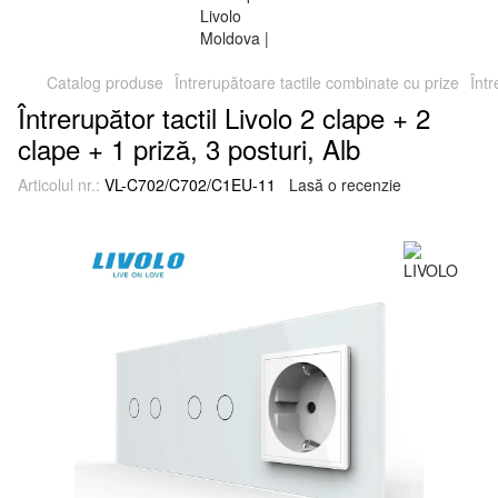
Catalog produse
Întrerupătoare tactile combinate cu prize
Într
Întrerupător tactil Livolo 2 clape + 2
clape + 1 priză, 3 posturi, Alb
Articolul nr.:
VL-C702/C702/C1EU-11
Lasă o recenzie