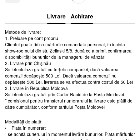
Livrare
Achitare
Metode de livrare:
1. Preluare pe cont propriu
Clientul poate ridica mărfurile comandate personal, în incinta
show-roomului din str. Zelinski 5/8, după ce a primit confirmarea
disponibilității bunurilor de la managerul de vânzări
2. Livrare prin Chișinău
Se iefectuiaza gratuit cu forțele companiei, dacă valoarea
comenzii depășește 500 Lei. Dacă valoarea comenzii nu
depășește 500 Lei, livrarea se va efectua contra costul de 50 Lei
3. Livrare în Republica Moldova
Se iefectuiaza gratuit prin Curier Rapid de la Posta Moldovei
* comisionul pentru transferul numerarului la livrare este plătit de
către cumpărător, conform tarifului Poșta Moldovei
Modalități de plată:
• Plata în numerar:
- se achită curierului în momentul livrării bunurilor. Plata mărfurilor