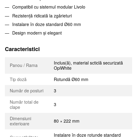
Compatibil cu sistemul modular Livolo
Rezistență ridicată la zgârieturi
Instalare în doze standard Ø60 mm
Design modern și elegant
Caracteristici
Inclus(ă), material scticlă securizată
Panou / Rama
OpiWhite
Tip doză
Rotundă Ø60 mm
Număr de posturi
3
Număr total de
3
clape
Dimensiuni
80 × 222 mm
exterioare
Instalare în doze rotunde standard