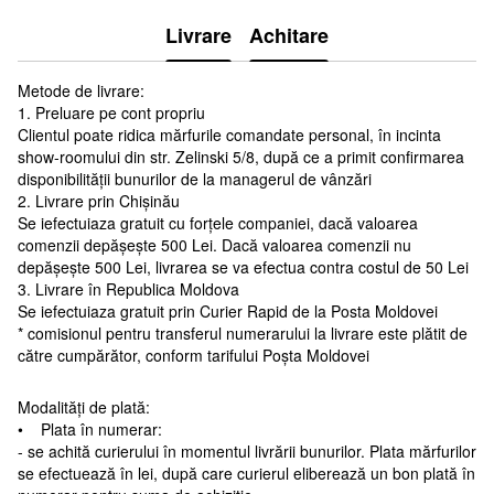
Livrare
Achitare
Metode de livrare:
1. Preluare pe cont propriu
Clientul poate ridica mărfurile comandate personal, în incinta
show-roomului din str. Zelinski 5/8, după ce a primit confirmarea
disponibilității bunurilor de la managerul de vânzări
2. Livrare prin Chișinău
Se iefectuiaza gratuit cu forțele companiei, dacă valoarea
comenzii depășește 500 Lei. Dacă valoarea comenzii nu
depășește 500 Lei, livrarea se va efectua contra costul de 50 Lei
3. Livrare în Republica Moldova
Se iefectuiaza gratuit prin Curier Rapid de la Posta Moldovei
* comisionul pentru transferul numerarului la livrare este plătit de
către cumpărător, conform tarifului Poșta Moldovei
Modalități de plată:
• Plata în numerar:
- se achită curierului în momentul livrării bunurilor. Plata mărfurilor
se efectuează în lei, după care curierul eliberează un bon plată în