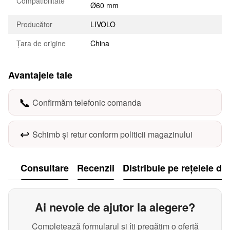
Compatibilitate
Ø60 mm
Producător
LIVOLO
Țara de origine
China
Avantajele tale
📞
Confirmăm telefonic comanda
↩️
Schimb și retur conform politicii magazinului
Consultare
Recenzii
Distribuie pe rețelele de
Ai nevoie de ajutor la alegere?
Completează formularul și îți pregătim o ofertă