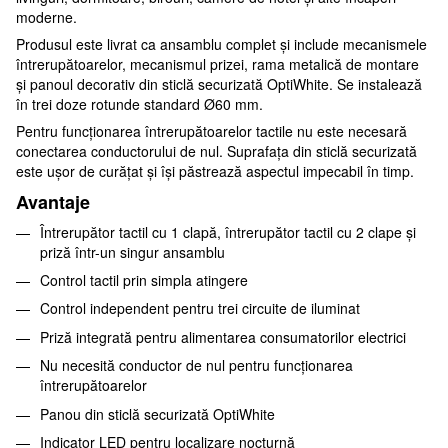
moderne.
Produsul este livrat ca ansamblu complet și include mecanismele
întrerupătoarelor, mecanismul prizei, rama metalică de montare
și panoul decorativ din sticlă securizată OptiWhite. Se instalează
în trei doze rotunde standard Ø60 mm.
Pentru funcționarea întrerupătoarelor tactile nu este necesară
conectarea conductorului de nul. Suprafața din sticlă securizată
este ușor de curățat și își păstrează aspectul impecabil în timp.
Avantaje
Întrerupător tactil cu 1 clapă, întrerupător tactil cu 2 clape și
priză într-un singur ansamblu
Control tactil prin simpla atingere
Control independent pentru trei circuite de iluminat
Priză integrată pentru alimentarea consumatorilor electrici
Nu necesită conductor de nul pentru funcționarea
întrerupătoarelor
Panou din sticlă securizată OptiWhite
Indicator LED pentru localizare nocturnă