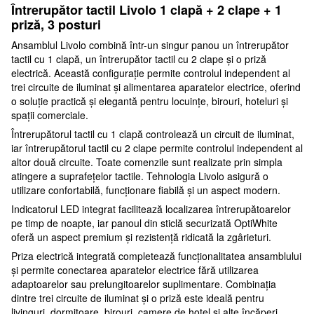
Întrerupător tactil Livolo 1 clapă + 2 clape + 1
priză, 3 posturi
Ansamblul Livolo combină într-un singur panou un întrerupător
tactil cu 1 clapă, un întrerupător tactil cu 2 clape și o priză
electrică. Această configurație permite controlul independent al
trei circuite de iluminat și alimentarea aparatelor electrice, oferind
o soluție practică și elegantă pentru locuințe, birouri, hoteluri și
spații comerciale.
Întrerupătorul tactil cu 1 clapă controlează un circuit de iluminat,
iar întrerupătorul tactil cu 2 clape permite controlul independent al
altor două circuite. Toate comenzile sunt realizate prin simpla
atingere a suprafețelor tactile. Tehnologia Livolo asigură o
utilizare confortabilă, funcționare fiabilă și un aspect modern.
Indicatorul LED integrat facilitează localizarea întrerupătoarelor
pe timp de noapte, iar panoul din sticlă securizată OptiWhite
oferă un aspect premium și rezistență ridicată la zgârieturi.
Priza electrică integrată completează funcționalitatea ansamblului
și permite conectarea aparatelor electrice fără utilizarea
adaptoarelor sau prelungitoarelor suplimentare. Combinația
dintre trei circuite de iluminat și o priză este ideală pentru
livinguri, dormitoare, birouri, camere de hotel și alte încăperi