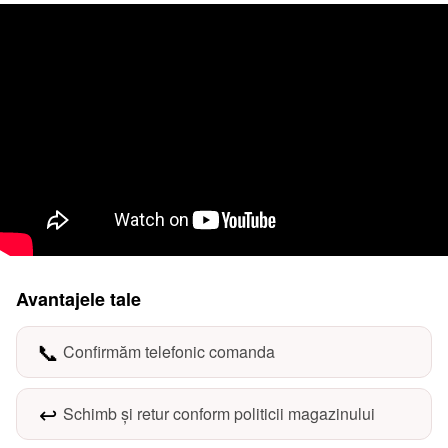
Avantajele tale
📞
Confirmăm telefonic comanda
↩️
Schimb și retur conform politicii magazinului