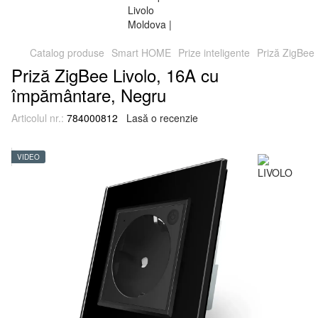
Catalog produse
Smart HOME
Prize inteligente
Priză ZigBee
Priză ZigBee Livolo, 16A cu
împământare, Negru
Articolul nr.:
784000812
Lasă o recenzie
VIDEO