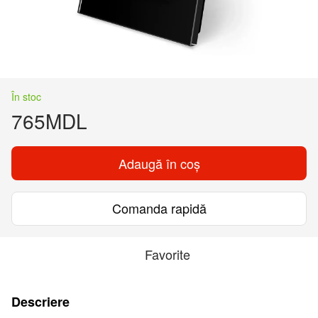
În stoc
765MDL
Adaugă în coș
Comanda rapidă
Favorite
Descriere