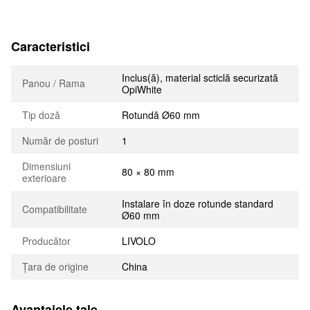
Caracteristici
Inclus(ă), material scticlă securizată
Panou / Rama
OpiWhite
Tip doză
Rotundă Ø60 mm
Număr de posturi
1
Dimensiuni
80 × 80 mm
exterioare
Instalare în doze rotunde standard
Compatibilitate
Ø60 mm
Producător
LIVOLO
Țara de origine
China
Avantajele tale