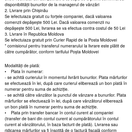
disponibilității bunurilor de la managerul de vânzări
2. Livrare prin Chișinău
Se iefectuiaza gratuit cu forțele companiei, dacă valoarea
comenzii depășește 500 Lei. Dacă valoarea comenzii nu
depășește 500 Lei, livrarea se va efectua contra costul de 50 Lei
3. Livrare în Republica Moldova
Se iefectuiaza gratuit prin Curier Rapid de la Posta Moldovei
* comisionul pentru transferul numerarului la livrare este plătit de
către cumpărător, conform tarifului Poșta Moldovei
Modalități de plată:
• Plata în numerar:
- se achită curierului în momentul livrării bunurilor. Plata mărfurilor
se efectuează în lei, după care curierul eliberează un bon plată în
numerar pentru suma de achiziție.
- se achită către vânzător la punctul de vânzare a bunurilor. Plata
mărfurilor se efectuează în lei, după care vânzătorul eliberează
un bon plată în numerar pentru suma de achiziție.
• Plata prin transfer bancar în contul curent al companiei
(transfer de bani din contul curent al cumpărătorului în contul
curent al vânzătorului, în baza facturii de plată). Livrarea sau
ridicarea mărfurilor va fi însoțită de o factură fiscală conform