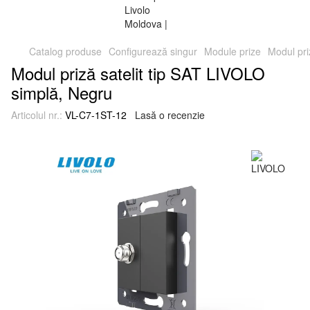
Catalog produse
Configurează singur
Module prize
Modul pri
Modul priză satelit tip SAT LIVOLO
simplă, Negru
Articolul nr.:
VL-C7-1ST-12
Lasă o recenzie