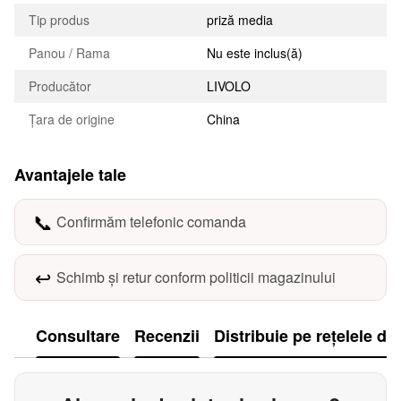
Tip produs
priză media
Panou / Rama
Nu este inclus(ă)
Producător
LIVOLO
Țara de origine
China
Avantajele tale
📞
Confirmăm telefonic comanda
↩️
Schimb și retur conform politicii magazinului
Consultare
Recenzii
Distribuie pe rețelele de