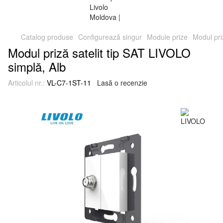
Catalog produse
Configurează singur
Module prize
Modul pri
Modul priză satelit tip SAT LIVOLO
simplă, Alb
Articolul nr.:
VL-C7-1ST-11
Lasă o recenzie