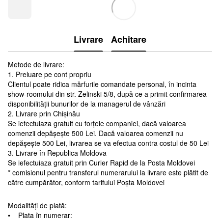
Livrare
Achitare
Metode de livrare:
1. Preluare pe cont propriu
Clientul poate ridica mărfurile comandate personal, în incinta
show-roomului din str. Zelinski 5/8, după ce a primit confirmarea
disponibilității bunurilor de la managerul de vânzări
2. Livrare prin Chișinău
Se iefectuiaza gratuit cu forțele companiei, dacă valoarea
comenzii depășește 500 Lei. Dacă valoarea comenzii nu
depășește 500 Lei, livrarea se va efectua contra costul de 50 Lei
3. Livrare în Republica Moldova
Se iefectuiaza gratuit prin Curier Rapid de la Posta Moldovei
* comisionul pentru transferul numerarului la livrare este plătit de
către cumpărător, conform tarifului Poșta Moldovei
Modalități de plată:
• Plata în numerar: