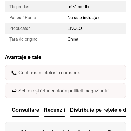
Tip produs
priză media
Panou / Rama
Nu este inclus(ă)
Producător
LIVOLO
Țara de origine
China
Avantajele tale
📞
Confirmăm telefonic comanda
↩️
Schimb și retur conform politicii magazinului
Consultare
Recenzii
Distribuie pe rețelele de