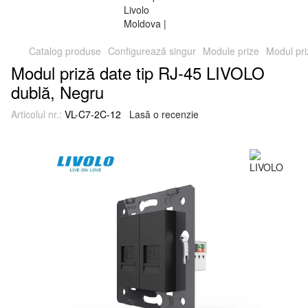
Catalog produse
Configurează singur
Module prize
Modul pri
Modul priză date tip RJ-45 LIVOLO
dublă, Negru
Articolul nr.:
VL-C7-2C-12
Lasă o recenzie