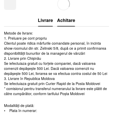
Livrare
Achitare
Metode de livrare:
1. Preluare pe cont propriu
Clientul poate ridica mărfurile comandate personal, în incinta
show-roomului din str. Zelinski 5/8, după ce a primit confirmarea
disponibilității bunurilor de la managerul de vânzări
2. Livrare prin Chișinău
Se iefectuiaza gratuit cu forțele companiei, dacă valoarea
comenzii depășește 500 Lei. Dacă valoarea comenzii nu
depășește 500 Lei, livrarea se va efectua contra costul de 50 Lei
3. Livrare în Republica Moldova
Se iefectuiaza gratuit prin Curier Rapid de la Posta Moldovei
* comisionul pentru transferul numerarului la livrare este plătit de
către cumpărător, conform tarifului Poșta Moldovei
Modalități de plată:
• Plata în numerar: