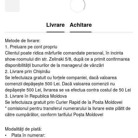
Livrare
Achitare
Metode de livrare:
1. Preluare pe cont propriu
Clientul poate ridica mărfurile comandate personal, în incinta
show-roomului din str. Zelinski 5/8, după ce a primit confirmarea
disponibilității bunurilor de la managerul de vânzări
2. Livrare prin Chișinău
Se iefectuiaza gratuit cu forțele companiei, dacă valoarea
comenzii depășește 500 Lei. Dacă valoarea comenzii nu
depășește 500 Lei, livrarea se va efectua contra costul de 50 Lei
3. Livrare în Republica Moldova
Se iefectuiaza gratuit prin Curier Rapid de la Posta Moldovei
* comisionul pentru transferul numerarului la livrare este plătit de
către cumpărător, conform tarifului Poșta Moldovei
Modalități de plată:
• Plata în numerar: