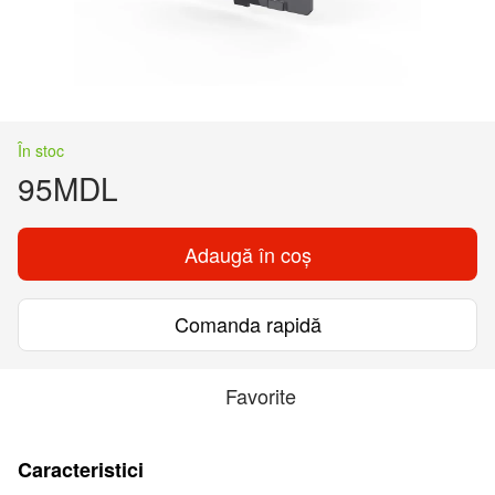
În stoc
95MDL
Adaugă în coș
Comanda rapidă
Favorite
Caracteristici