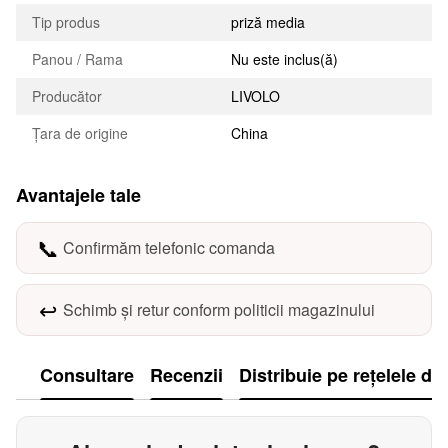
Tip produs
priză media
Panou / Rama
Nu este inclus(ă)
Producător
LIVOLO
Țara de origine
China
Avantajele tale
📞
Confirmăm telefonic comanda
↩️
Schimb și retur conform politicii magazinului
Consultare
Recenzii
Distribuie pe rețelele de