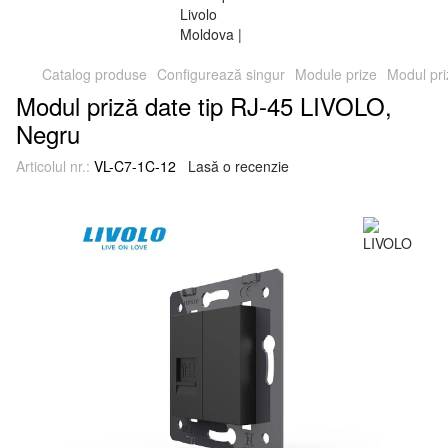
Catalog produse
Configurează singur
Module prize
Modul pri
Modul priză date tip RJ-45 LIVOLO,
Negru
Articolul nr.:
VL-C7-1C-12
Lasă o recenzie