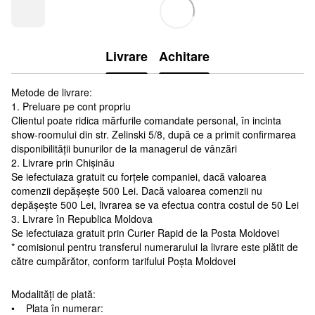
Livrare
Achitare
Metode de livrare:
1. Preluare pe cont propriu
Clientul poate ridica mărfurile comandate personal, în incinta
show-roomului din str. Zelinski 5/8, după ce a primit confirmarea
disponibilității bunurilor de la managerul de vânzări
2. Livrare prin Chișinău
Se iefectuiaza gratuit cu forțele companiei, dacă valoarea
comenzii depășește 500 Lei. Dacă valoarea comenzii nu
depășește 500 Lei, livrarea se va efectua contra costul de 50 Lei
3. Livrare în Republica Moldova
Se iefectuiaza gratuit prin Curier Rapid de la Posta Moldovei
* comisionul pentru transferul numerarului la livrare este plătit de
către cumpărător, conform tarifului Poșta Moldovei
Modalități de plată:
• Plata în numerar: