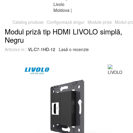
Catalog produse
Configurează singur
Module prize
Modul pr
Modul priză tip HDMI LIVOLO simplă,
Negru
Articolul nr.:
VL-C7-1HD-12
Lasă o recenzie