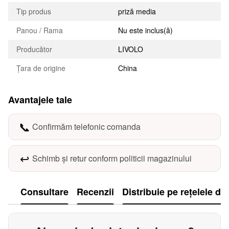
Tip produs
priză media
Panou / Rama
Nu este inclus(ă)
Producător
LIVOLO
Țara de origine
China
Avantajele tale
📞
Confirmăm telefonic comanda
↩️
Schimb și retur conform politicii magazinului
Consultare
Recenzii
Distribuie pe rețelele de