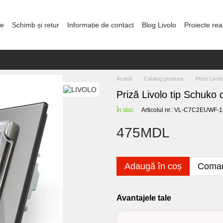
re
Schimb și retur
Informație de contact
Blog Livolo
Proiecte rea
olitica de confidențialitate
Acasă
Catalog produse
Prize Livol
Priză Livolo tip Schuko 
În stoc
Articolul nr.: VL-C7C2EUWF-
475MDL
Adaugă în coș
Coman
Avantajele tale