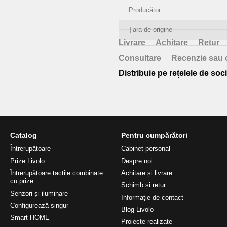
Producător
Țara de origine
Livrare
Achitare
Retur
Consultare
Recenzie sau 
Distribuie pe rețelele de soci
Catalog
Pentru cumpărători
Întrerupătoare
Cabinet personal
Prize Livolo
Despre noi
Întrerupătoare tactile combinate
Achitare și livrare
cu prize
Schimb și retur
Senzori și iluminare
Informație de contact
Configurează singur
Blog Livolo
Smart HOME
Proiecte realizate