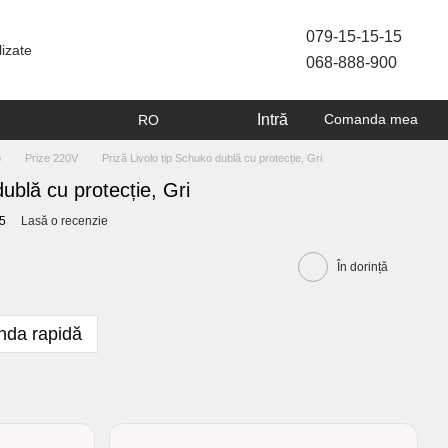
079-15-15-15
lizate
068-888-900
Intră
Comanda mea
RO
o
Prize 220V
Priză Livolo tip Schuko dublă cu protecție, Gri
dublă cu protecție, Gri
15
Lasă o recenzie
În dorință
da rapidă