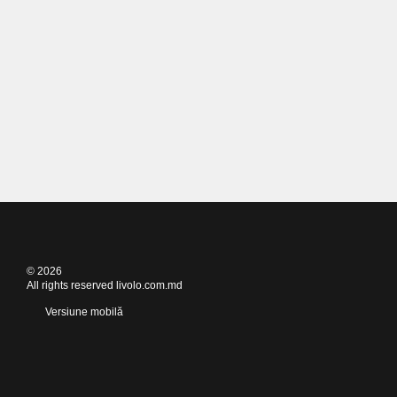
© 2026
All rights reserved livolo.com.md
Versiune mobilă