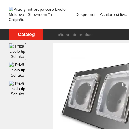
Mergi la conținutul principal
Despre noi
Achitare și livra
Showroom în Chișinău
P
Catalog