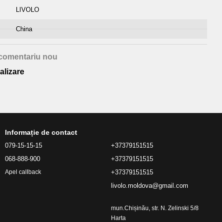
LIVOLO
China
comentariu nou
alizare
Informație de contact
079-15-15-15
+37379151515
068-888-900
+37379151515
+37379151515
Apel callback
livolo.moldova@gmail.com
mun.Chișinău, str. N. Zelinski 5/8
Harta