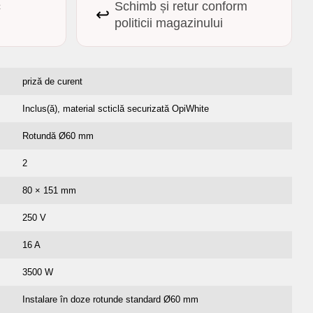
c
Schimb și retur conform
↩️
politicii magazinului
priză de curent
Inclus(ă), material scticlă securizată OpiWhite
Rotundă Ø60 mm
2
80 × 151 mm
250 V
16 A
3500 W
Instalare în doze rotunde standard Ø60 mm