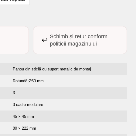
c
Schimb și retur conform
↩️
politicii magazinului
Panou din sticlă cu suport metalic de montaj
Rotundă Ø60 mm
3
3 cadre modulare
45 × 45 mm
80 × 222 mm