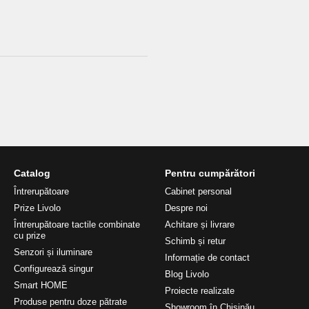
Catalog
Pentru cumpărători
Întrerupătoare
Cabinet personal
Prize Livolo
Despre noi
Întrerupătoare tactile combinate
Achitare și livrare
cu prize
Schimb și retur
Senzori și iluminare
Informație de contact
Configurează singur
Blog Livolo
Smart HOME
Proiecte realizate
Produse pentru doze pătrate
Showroom în Chișinău