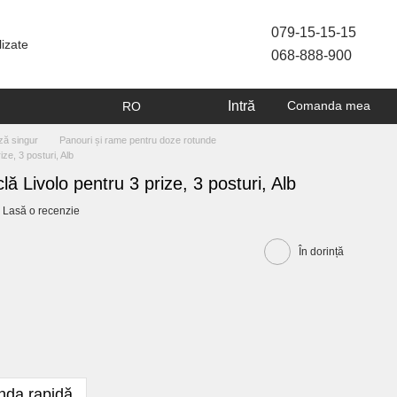
079-15-15-15
lizate
068-888-900
Intră
Comanda mea
RO
ză singur
Panouri și rame pentru doze rotunde
ze, 3 posturi, Alb
lă Livolo pentru 3 prize, 3 posturi, Alb
Lasă o recenzie
În dorință
da rapidă