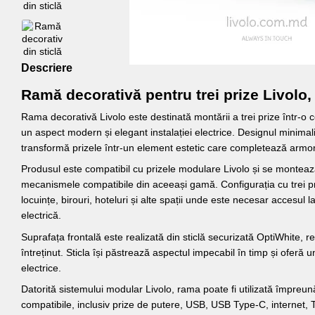
Descriere
Ramă decorativă pentru trei prize Livolo,
Rama decorativă Livolo este destinată montării a trei prize într-o c
un aspect modern și elegant instalației electrice. Designul minimalis
transformă prizele într-un element estetic care completează armoni
Produsul este compatibil cu prizele modulare Livolo și se monteaz
mecanismele compatibile din aceeași gamă. Configurația cu trei pri
locuințe, birouri, hoteluri și alte spații unde este necesar accesul
electrică.
Suprafața frontală este realizată din sticlă securizată OptiWhite, re
întreținut. Sticla își păstrează aspectul impecabil în timp și oferă u
electrice.
Datorită sistemului modular Livolo, rama poate fi utilizată împreună
compatibile, inclusiv prize de putere, USB, USB Type-C, internet,