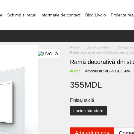
re
Schimb și retur
Informație de contact
Blog Livolo
Proiecte rea
olitica de confidențialitate
Acasă
Catalog produse
Configurea
Ramă decorativă din sticlă Livolo pentru 3 pri
Ramă decorativă din stic
În stoc
Articolul nr.: VL-P7E/E/E-6W
355MDL
Finisaj sticlă
Lucios standard
Adaugă în coș
Coman