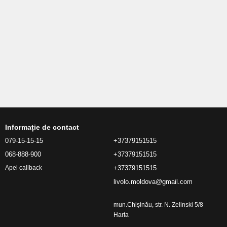
Informație de contact
079-15-15-15
+37379151515
068-888-900
+37379151515
+37379151515
Apel callback
livolo.moldova@gmail.com
mun.Chișinău, str. N. Zelinski 5/8
Harta