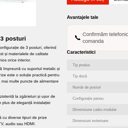
Avantajele tale
Confirmăm telefoni
📞
 3 posturi
comanda
onfigurație de 3 posturi, oferind
Caracteristici
t și materialele de calitate
os orice interior.
Tip produs
ă împreună cu suportul metalic și
ze este o soluție practică pentru
Tip doză
 la mai multe puncte de alimentare
Număr de posturi
zistentă la zgârieturi și ușor de
Configurație panou
n plus de eleganță instalației
Dimensiune cadru modular
 cu diverse tipuri de prize
Dimensiuni exterioare
 TV, audio sau HDMI.