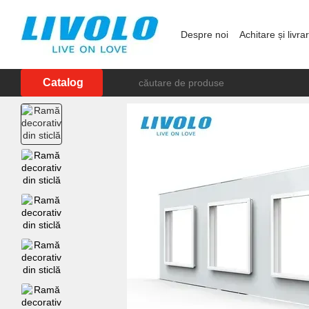
Mergi la conținutul principal
Despre noi
Achitare și livra
Showroom în Chișinău
P
Catalog