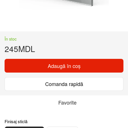
În stoc
245MDL
Adaugă în coș
Comanda rapidă
Favorite
Finisaj sticlă