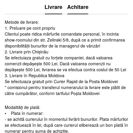
Livrare
Achitare
Metode de livrare:
1. Preluare pe cont propriu
Clientul poate ridica mărfurile comandate personal, în incinta
show-roomului din str. Zelinski 5/8, după ce a primit confirmarea
disponibilității bunurilor de la managerul de vânzări
2. Livrare prin Chișinău
Se iefectuiaza gratuit cu forțele companiei, dacă valoarea
comenzii depășește 500 Lei. Dacă valoarea comenzii nu
depășește 500 Lei, livrarea se va efectua contra costul de 50 Lei
3. Livrare în Republica Moldova
Se iefectuiaza gratuit prin Curier Rapid de la Posta Moldovei
* comisionul pentru transferul numerarului la livrare este plătit de
către cumpărător, conform tarifului Poșta Moldovei
Modalități de plată:
• Plata în numerar:
- se achită curierului în momentul livrării bunurilor. Plata mărfurilor
se efectuează în lei, după care curierul eliberează un bon plată în
numerar pentru suma de achiziție.