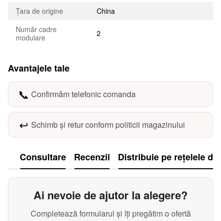
Țara de origine
China
Număr cadre
2
modulare
Avantajele tale
📞
Confirmăm telefonic comanda
↩️
Schimb și retur conform politicii magazinului
Consultare
Recenzii
Distribuie pe rețelele de
Ai nevoie de ajutor la alegere?
Completează formularul și îți pregătim o ofertă