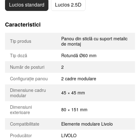
Lucios standard
Lucios 2.5D
Caracteristici
Panou din sticlă cu suport metalic
Tip produs
de montaj
Tip doză
Rotundă Ø60 mm
Număr de posturi
2
Configurație panou
2 cadre modulare
Dimensiune cadru
45 × 45 mm
modular
Dimensiuni
80 × 151 mm
exterioare
Compatibilitate
Elemente modulare Livolo
Producător
LIVOLO