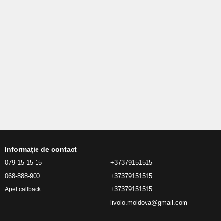
Informație de contact
079-15-15-15
+37379151515
068-888-900
+37379151515
+37379151515
Apel callback
livolo.moldova@gmail.com