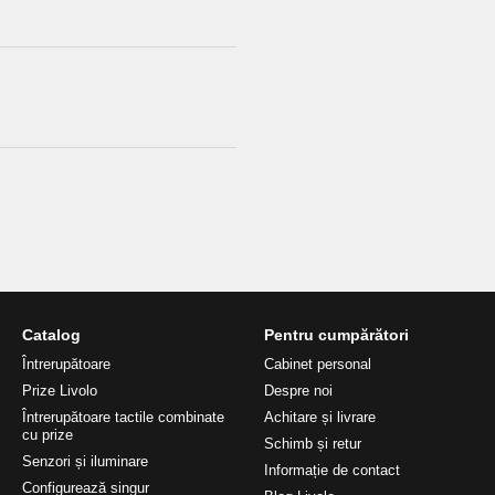
Catalog
Pentru cumpărători
Întrerupătoare
Cabinet personal
Prize Livolo
Despre noi
Întrerupătoare tactile combinate
Achitare și livrare
cu prize
Schimb și retur
Senzori și iluminare
Informație de contact
Configurează singur