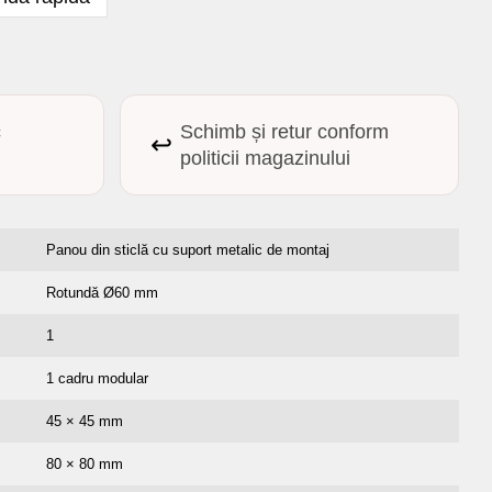
c
Schimb și retur conform
↩️
politicii magazinului
Panou din sticlă cu suport metalic de montaj
Rotundă Ø60 mm
1
1 cadru modular
45 × 45 mm
80 × 80 mm