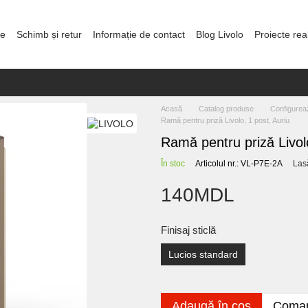
re
Schimb și retur
Informație de contact
Blog Livolo
Proiecte rea
olitica de confidențialitate
Acasă
Catalog produse
Configurea
Ramă pentru priză Livolo, 1 post, Auriu
Ramă pentru priză Livolo
În stoc
Articolul nr.: VL-P7E-2A
Las
140MDL
Finisaj sticlă
Lucios standard
Adaugă în coș
Coman