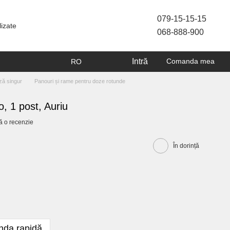
079-15-15-15
lizate
068-888-900
Intră
Comanda mea
RO
ză singur
Panouri și rame pentru doze rotunde
, 1 post, Auriu
ă o recenzie
În dorință
da rapidă