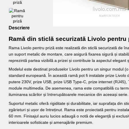
Descriere
Ramă din sticlă securizată Livolo pentru 
Rama Livolo pentru priză este realizată din sticlă securizată de îna
un suport metalic de montare, care asigură fixarea sigură și stab
reprezintă partea vizibilă a prizei și contribuie la aspectul elegant și 
Modelul este destinat produselor Livolo pentru un singur modul (o 
standard europeană. În această ramă pot fi instalate prize Livolo de
putere 230V, prize USB, prize USB Type-C, prize internet (RJ45), 
module multimedia. De asemenea, rama este compatibilă cu termos
iluminarea scărilor și întrerupătoarele mecanice din aceeași serie.
Suportul metalic oferă rigiditate și durabilitate, iar suprafața din st
zgârieturi și ușor de întreținut. Rama este proiectată pentru insta
60 mm. Finisajul auriu lucios adaugă o notă de eleganță și exclusiv
interioarele sofisticate și amenajările premium.