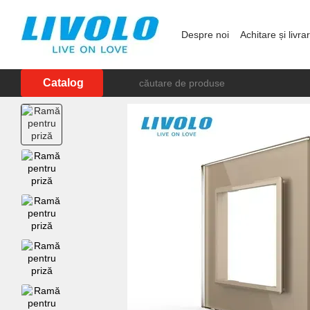
Mergi la conținutul principal
Despre noi
Achitare și livra
Showroom în Chișinău
P
Catalog