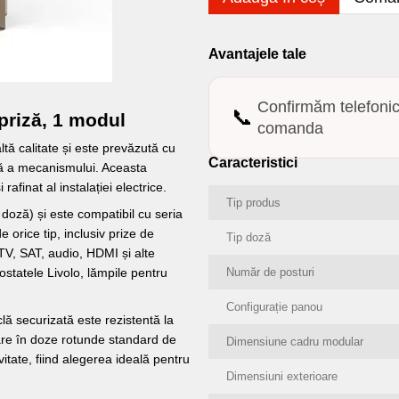
Avantajele tale
Confirmăm telefoni
📞
priză, 1 modul
comanda
ltă calitate și este prevăzută cu
Caracteristici
ilă a mecanismului. Aceasta
rafinat al instalației electrice.
Tip produs
doză) și este compatibil cu seria
 orice tip, inclusiv prize de
Tip doză
TV, SAT, audio, HDMI și alte
Număr de posturi
tatele Livolo, lămpile pentru
Configurație panou
iclă securizată este rezistentă la
lare în doze rotunde standard de
Dimensiune cadru modular
itate, fiind alegerea ideală pentru
Dimensiuni exterioare