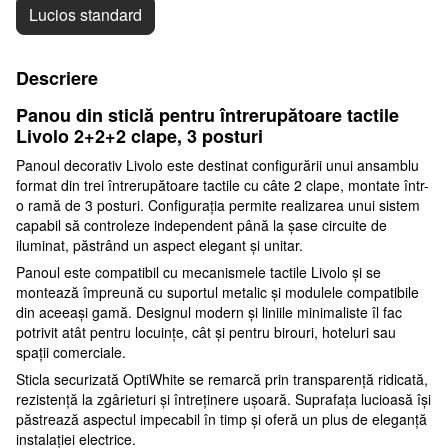
Lucios standard
Descriere
Panou din sticlă pentru întrerupătoare tactile
Livolo 2+2+2 clape, 3 posturi
Panoul decorativ Livolo este destinat configurării unui ansamblu
format din trei întrerupătoare tactile cu câte 2 clape, montate într-
o ramă de 3 posturi. Configurația permite realizarea unui sistem
capabil să controleze independent până la șase circuite de
iluminat, păstrând un aspect elegant și unitar.
Panoul este compatibil cu mecanismele tactile Livolo și se
montează împreună cu suportul metalic și modulele compatibile
din aceeași gamă. Designul modern și liniile minimaliste îl fac
potrivit atât pentru locuințe, cât și pentru birouri, hoteluri sau
spații comerciale.
Sticla securizată OptiWhite se remarcă prin transparență ridicată,
rezistență la zgârieturi și întreținere ușoară. Suprafața lucioasă își
păstrează aspectul impecabil în timp și oferă un plus de eleganță
instalației electrice.