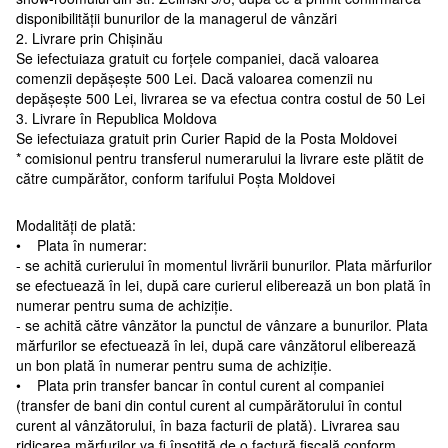
disponibilității bunurilor de la managerul de vânzări
2. Livrare prin Chișinău
Se iefectuiaza gratuit cu forțele companiei, dacă valoarea
comenzii depășește 500 Lei. Dacă valoarea comenzii nu
depășește 500 Lei, livrarea se va efectua contra costul de 50 Lei
3. Livrare în Republica Moldova
Se iefectuiaza gratuit prin Curier Rapid de la Posta Moldovei
* comisionul pentru transferul numerarului la livrare este plătit de
către cumpărător, conform tarifului Poșta Moldovei
Modalități de plată:
• Plata în numerar:
- se achită curierului în momentul livrării bunurilor. Plata mărfurilor
se efectuează în lei, după care curierul eliberează un bon plată în
numerar pentru suma de achiziție.
- se achită către vânzător la punctul de vânzare a bunurilor. Plata
mărfurilor se efectuează în lei, după care vânzătorul eliberează
un bon plată în numerar pentru suma de achiziție.
• Plata prin transfer bancar în contul curent al companiei
(transfer de bani din contul curent al cumpărătorului în contul
curent al vânzătorului, în baza facturii de plată). Livrarea sau
ridicarea mărfurilor va fi însoțită de o factură fiscală conform