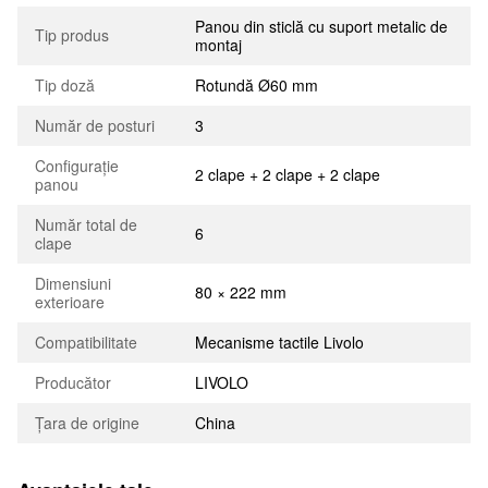
Panou din sticlă cu suport metalic de
Tip produs
montaj
Tip doză
Rotundă Ø60 mm
Număr de posturi
3
Configurație
2 clape + 2 clape + 2 clape
panou
Număr total de
6
clape
Dimensiuni
80 × 222 mm
exterioare
Compatibilitate
Mecanisme tactile Livolo
Producător
LIVOLO
Țara de origine
China