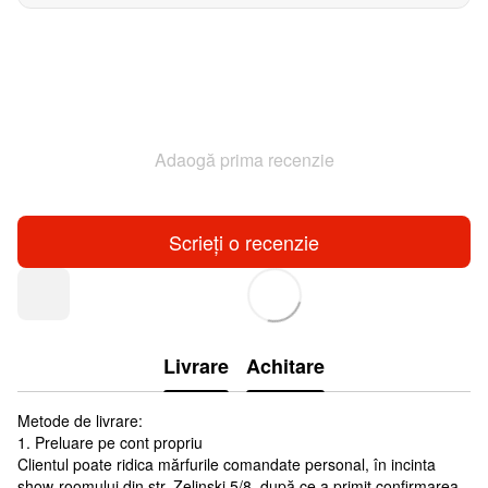
Adaogă prima recenzie
Scrieți o recenzie
Livrare
Achitare
Metode de livrare:
1. Preluare pe cont propriu
Clientul poate ridica mărfurile comandate personal, în incinta
show-roomului din str. Zelinski 5/8, după ce a primit confirmarea