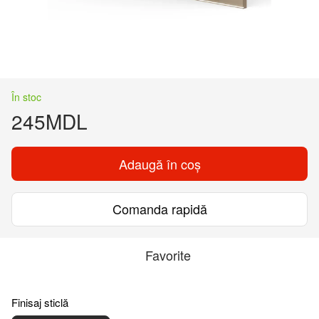
În stoc
245MDL
Adaugă în coș
Comanda rapidă
Favorite
Finisaj sticlă