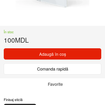
În stoc
100MDL
Adaugă în coș
Comanda rapidă
Favorite
Finisaj sticlă