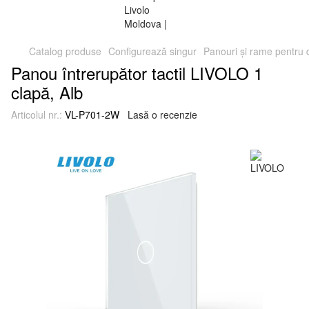
Catalog produse
Configurează singur
Panouri și rame pentru
Panou întrerupător tactil LIVOLO 1
clapă, Alb
Articolul nr.:
VL-P701-2W
Lasă o recenzie