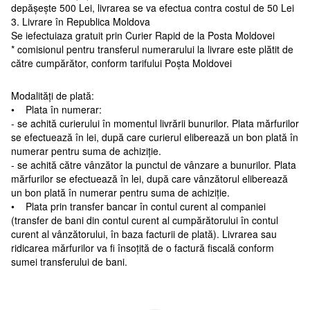
depășește 500 Lei, livrarea se va efectua contra costul de 50 Lei
3. Livrare în Republica Moldova
Se iefectuiaza gratuit prin Curier Rapid de la Posta Moldovei
* comisionul pentru transferul numerarului la livrare este plătit de
către cumpărător, conform tarifului Poșta Moldovei
Modalități de plată:
• Plata în numerar:
- se achită curierului în momentul livrării bunurilor. Plata mărfurilor
se efectuează în lei, după care curierul eliberează un bon plată în
numerar pentru suma de achiziție.
- se achită către vânzător la punctul de vânzare a bunurilor. Plata
mărfurilor se efectuează în lei, după care vânzătorul eliberează
un bon plată în numerar pentru suma de achiziție.
• Plata prin transfer bancar în contul curent al companiei
(transfer de bani din contul curent al cumpărătorului în contul
curent al vânzătorului, în baza facturii de plată). Livrarea sau
ridicarea mărfurilor va fi însoțită de o factură fiscală conform
sumei transferului de bani.