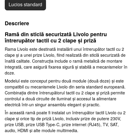
Lucios standard
Descriere
Ramă din sticlă securizată Livolo pentru
întrerupător tactil cu 2 clape și priză
Rama Livolo este destinată instalării unui întrerupător tactil cu 2
clape și a unei prize Livolo, fiind realizată din sticlă securizată de
înaltă calitate. Construcția include o ramă metalică de montare
integrată, care asigură fixarea sigură și stabilă a mecanismelor în
doze.
Modelul este conceput pentru două module (două doze) și este
compatibil cu mecanismele Livolo din seria standard europeană.
Combinația dintre întrerupătorul tactil cu 2 clape și priză permite
controlul a două circuite de iluminat și accesul la alimentare
electrică într-un singur ansamblu elegant și practic.
În această ramă poate fi instalat un întrerupător tactil Livolo cu 2
clape și orice tip de priză Livolo, inclusiv prize de putere 230V,
prize USB, prize USB Type-C, prize internet (RJ45), TV, SAT,
audio, HDMI și alte module multimedia.