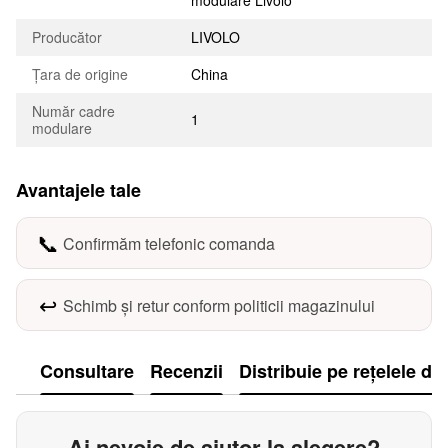
modulare Livolo
Producător
LIVOLO
Țara de origine
China
Număr cadre
1
modulare
Avantajele tale
📞
Confirmăm telefonic comanda
↩️
Schimb și retur conform politicii magazinului
Consultare
Recenzii
Distribuie pe rețelele de
Ai nevoie de ajutor la alegere?