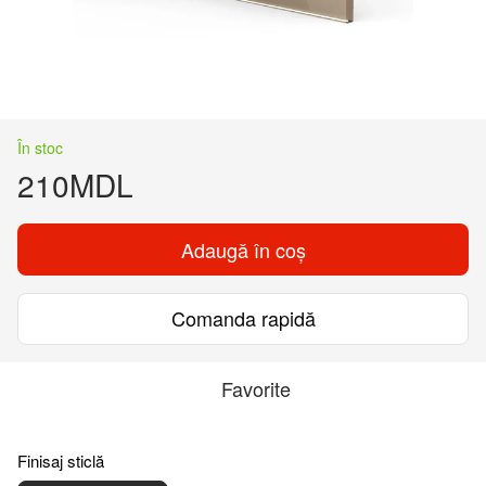
În stoc
210MDL
Adaugă în coș
Comanda rapidă
Favorite
Finisaj sticlă