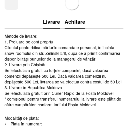
Livrare
Achitare
Metode de livrare:
1. Preluare pe cont propriu
Clientul poate ridica mărfurile comandate personal, în incinta
show-roomului din str. Zelinski 5/8, după ce a primit confirmarea
disponibilității bunurilor de la managerul de vânzări
2. Livrare prin Chișinău
Se iefectuiaza gratuit cu forțele companiei, dacă valoarea
comenzii depășește 500 Lei. Dacă valoarea comenzii nu
depășește 500 Lei, livrarea se va efectua contra costul de 50 Lei
3. Livrare în Republica Moldova
Se iefectuiaza gratuit prin Curier Rapid de la Posta Moldovei
* comisionul pentru transferul numerarului la livrare este plătit de
către cumpărător, conform tarifului Poșta Moldovei
Modalități de plată:
• Plata în numerar: