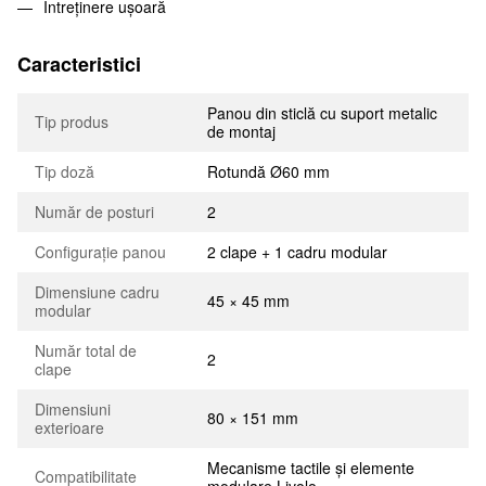
Întreținere ușoară
Caracteristici
Panou din sticlă cu suport metalic
Tip produs
de montaj
Tip doză
Rotundă Ø60 mm
Număr de posturi
2
Configurație panou
2 clape + 1 cadru modular
Dimensiune cadru
45 × 45 mm
modular
Număr total de
2
clape
Dimensiuni
80 × 151 mm
exterioare
Mecanisme tactile și elemente
Compatibilitate