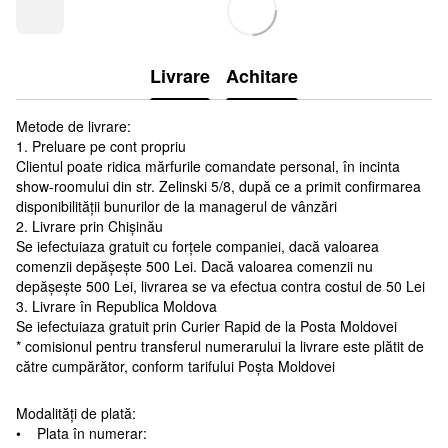
Livrare
Achitare
Metode de livrare:
1. Preluare pe cont propriu
Clientul poate ridica mărfurile comandate personal, în incinta
show-roomului din str. Zelinski 5/8, după ce a primit confirmarea
disponibilității bunurilor de la managerul de vânzări
2. Livrare prin Chișinău
Se iefectuiaza gratuit cu forțele companiei, dacă valoarea
comenzii depășește 500 Lei. Dacă valoarea comenzii nu
depășește 500 Lei, livrarea se va efectua contra costul de 50 Lei
3. Livrare în Republica Moldova
Se iefectuiaza gratuit prin Curier Rapid de la Posta Moldovei
* comisionul pentru transferul numerarului la livrare este plătit de
către cumpărător, conform tarifului Poșta Moldovei
Modalități de plată:
• Plata în numerar: