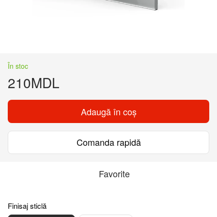
În stoc
210MDL
Adaugă în coș
Comanda rapidă
Favorite
Finisaj sticlă