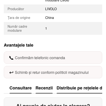
modulare Livolo
Producător
LIVOLO
Țara de origine
China
Număr cadre
1
modulare
Avantajele tale
📞
Confirmăm telefonic comanda
↩️
Schimb și retur conform politicii magazinului
Consultare
Recenzii
Distribuie pe rețelele de
Ai nevoie de ajutor la alegere?