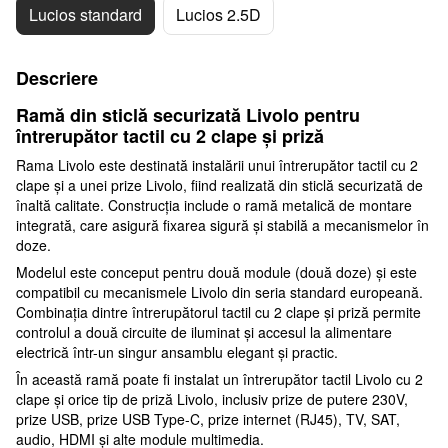
Lucios standard
Lucios 2.5D
Descriere
Ramă din sticlă securizată Livolo pentru
întrerupător tactil cu 2 clape și priză
Rama Livolo este destinată instalării unui întrerupător tactil cu 2
clape și a unei prize Livolo, fiind realizată din sticlă securizată de
înaltă calitate. Construcția include o ramă metalică de montare
integrată, care asigură fixarea sigură și stabilă a mecanismelor în
doze.
Modelul este conceput pentru două module (două doze) și este
compatibil cu mecanismele Livolo din seria standard europeană.
Combinația dintre întrerupătorul tactil cu 2 clape și priză permite
controlul a două circuite de iluminat și accesul la alimentare
electrică într-un singur ansamblu elegant și practic.
În această ramă poate fi instalat un întrerupător tactil Livolo cu 2
clape și orice tip de priză Livolo, inclusiv prize de putere 230V,
prize USB, prize USB Type-C, prize internet (RJ45), TV, SAT,
audio, HDMI și alte module multimedia.