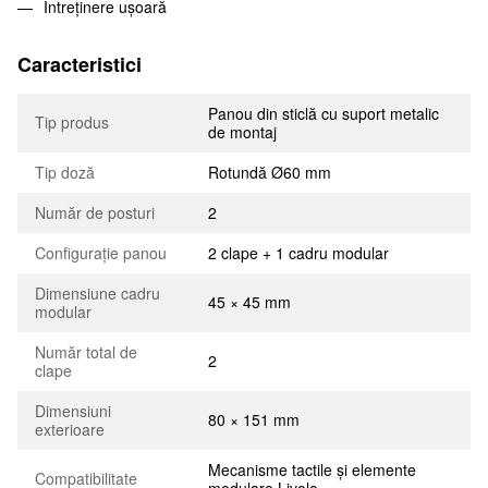
Întreținere ușoară
Caracteristici
Panou din sticlă cu suport metalic
Tip produs
de montaj
Tip doză
Rotundă Ø60 mm
Număr de posturi
2
Configurație panou
2 clape + 1 cadru modular
Dimensiune cadru
45 × 45 mm
modular
Număr total de
2
clape
Dimensiuni
80 × 151 mm
exterioare
Mecanisme tactile și elemente
Compatibilitate