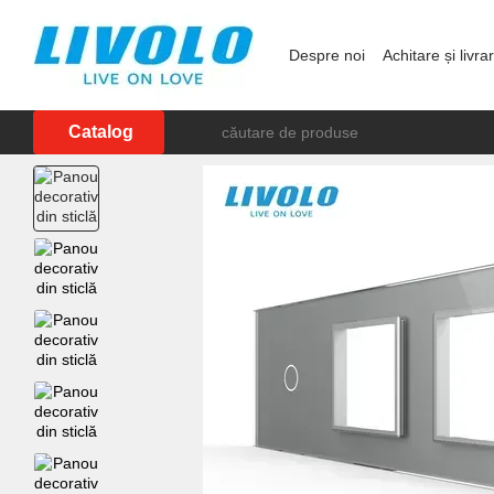
Mergi la conținutul principal
Despre noi
Achitare și livra
Showroom în Chișinău
P
Catalog