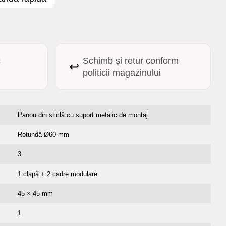
c
Schimb și retur conform
↩️
politicii magazinului
Panou din sticlă cu suport metalic de montaj
Rotundă Ø60 mm
3
1 clapă + 2 cadre modulare
45 × 45 mm
1