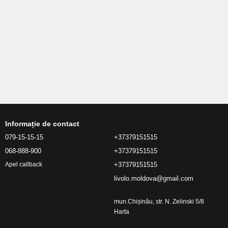
Informație de contact
079-15-15-15
+37379151515
068-888-900
+37379151515
+37379151515
Apel callback
livolo.moldova@gmail.com
mun.Chișinău, str. N. Zelinski 5/8
Harta