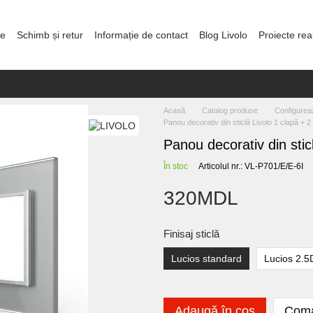
re
Schimb și retur
Informație de contact
Blog Livolo
Proiecte rea
olitica de confidențialitate
Acasă
Catalog produse
Configurea
Panou decorativ din sticlă Livolo 1 clapă + 2 
Panou decorativ din sticl
În stoc
Articolul nr.: VL-P701/E/E-6I
320MDL
Finisaj sticlă
Lucios standard
Lucios 2.5
Adaugă în coș
Coma