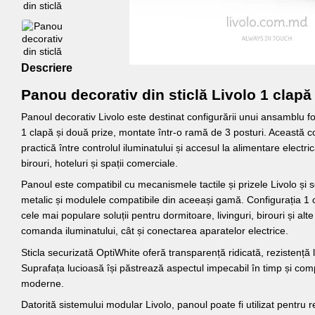
Descriere
Panou decorativ din sticlă Livolo 1 clapă 
Panoul decorativ Livolo este destinat configurării unui ansamblu for
1 clapă și două prize, montate într-o ramă de 3 posturi. Această c
practică între controlul iluminatului și accesul la alimentare electrică
birouri, hoteluri și spații comerciale.
Panoul este compatibil cu mecanismele tactile și prizele Livolo ș
metalic și modulele compatibile din aceeași gamă. Configurația 1 c
cele mai populare soluții pentru dormitoare, livinguri, birouri și al
comanda iluminatului, cât și conectarea aparatelor electrice.
Sticla securizată OptiWhite oferă transparență ridicată, rezistență l
Suprafața lucioasă își păstrează aspectul impecabil în timp și com
moderne.
Datorită sistemului modular Livolo, panoul poate fi utilizat pentru r