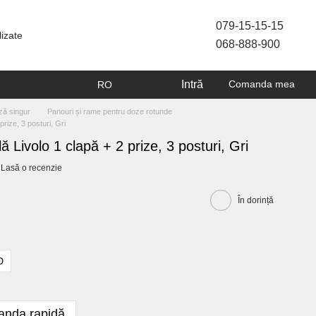
079-15-15-15
lizate
068-888-900
Intră
Comanda mea
RO
ză singur
Panouri și rame pentru doze rotunde
prize, 3 posturi, Gri
ă Livolo 1 clapă + 2 prize, 3 posturi, Gri
Lasă o recenzie
În dorință
D
nda rapidă