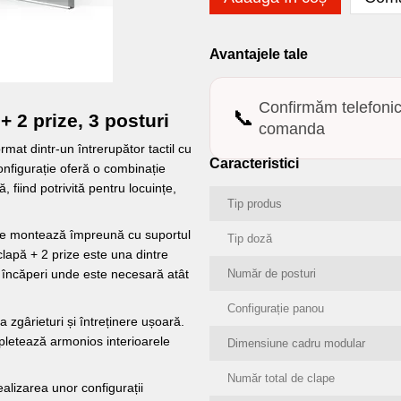
Avantajele tale
Confirmăm telefoni
📞
+ 2 prize, 3 posturi
comanda
mat dintr-un întrerupător tactil cu
Caracteristici
onfigurație oferă o combinație
, fiind potrivită pentru locuințe,
Tip produs
i se montează împreună cu suportul
Tip doză
lapă + 2 prize este una dintre
Număr de posturi
te încăperi unde este necesară atât
Configurație panou
a zgârieturi și întreținere ușoară.
pletează armonios interioarele
Dimensiune cadru modular
Număr total de clape
ealizarea unor configurații