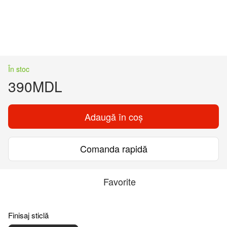
În stoc
390MDL
Adaugă în coș
Comanda rapidă
Favorite
Finisaj sticlă