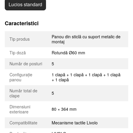
Lucios standard
Caracteristici
Panou din sticlă cu suport metalic de
Tip produs
montaj
Tip doză
Rotundă Ø60 mm
Număr de posturi
5
Configurație
1 clapă + 1 clapă + 1 clapă + 1 clapă
panou
+ 1 clapă
Număr total de
5
clape
Dimensiuni
80 × 364 mm
exterioare
Compatibilitate
Mecanisme tactile Livolo