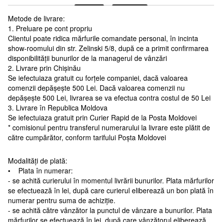
Metode de livrare:
1. Preluare pe cont propriu
Clientul poate ridica mărfurile comandate personal, în incinta
show-roomului din str. Zelinski 5/8, după ce a primit confirmarea
disponibilității bunurilor de la managerul de vânzări
2. Livrare prin Chișinău
Se iefectuiaza gratuit cu forțele companiei, dacă valoarea
comenzii depășește 500 Lei. Dacă valoarea comenzii nu
depășește 500 Lei, livrarea se va efectua contra costul de 50 Lei
3. Livrare în Republica Moldova
Se iefectuiaza gratuit prin Curier Rapid de la Posta Moldovei
* comisionul pentru transferul numerarului la livrare este plătit de
către cumpărător, conform tarifului Poșta Moldovei
Modalități de plată:
• Plata în numerar:
- se achită curierului în momentul livrării bunurilor. Plata mărfurilor
se efectuează în lei, după care curierul eliberează un bon plată în
numerar pentru suma de achiziție.
- se achită către vânzător la punctul de vânzare a bunurilor. Plata
mărfurilor se efectuează în lei, după care vânzătorul eliberează