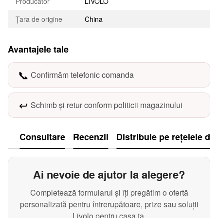
Producător
LIVOLO
Țara de origine
China
Avantajele tale
📞
Confirmăm telefonic comanda
↩️
Schimb și retur conform politicii magazinului
Consultare
Recenzii
Distribuie pe rețelele de
Ai nevoie de ajutor la alegere?
Completează formularul și îți pregătim o ofertă
personalizată pentru întrerupătoare, prize sau soluții
Livolo pentru casa ta.