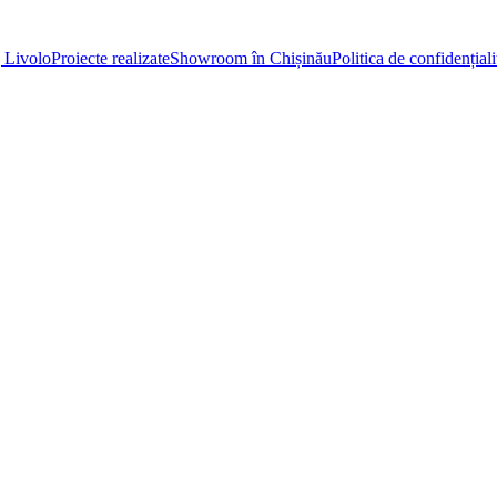
 Livolo
Proiecte realizate
Showroom în Chișinău
Politica de confidențiali