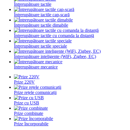
Întrerupătoare tactile
Întrerupătoare tactile cap-scară
Întrerupătoare tactile dimabile
Întrerupătoare tactile cu comanda la distanță
Întrerupătoare tactile speciale
Întrerupătoare inteligente (WiFi, Zigbee, EC)
Întrerupătoare mecanice
Prize 220V
Prize rețele comunicații
Prize cu USB
Prize combinate
Prize încorporabile