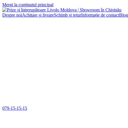
Mergi la conținutul principal
Despre noi
Achitare și livrare
Schimb și retur
Informație de contact
Blog
079-15-15-15