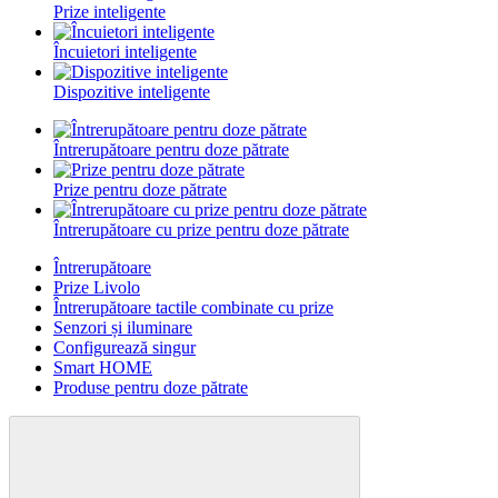
Prize inteligente
Încuietori inteligente
Dispozitive inteligente
Întrerupătoare pentru doze pătrate
Prize pentru doze pătrate
Întrerupătoare cu prize pentru doze pătrate
Întrerupătoare
Prize Livolo
Întrerupătoare tactile combinate cu prize
Senzori și iluminare
Configurează singur
Smart HOME
Produse pentru doze pătrate