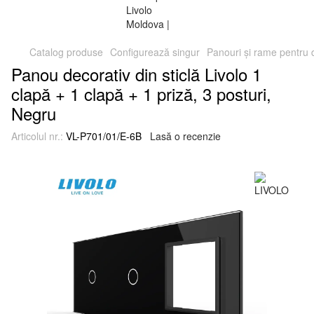
Catalog produse
Configurează singur
Panouri și rame pentru
Panou decorativ din sticlă Livolo 1
clapă + 1 clapă + 1 priză, 3 posturi,
Negru
Articolul nr.:
VL-P701/01/E-6B
Lasă o recenzie