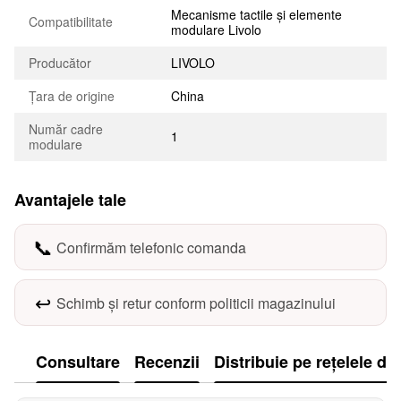
Mecanisme tactile și elemente
Compatibilitate
modulare Livolo
Producător
LIVOLO
Țara de origine
China
Număr cadre
1
modulare
Avantajele tale
📞
Confirmăm telefonic comanda
↩️
Schimb și retur conform politicii magazinului
Consultare
Recenzii
Distribuie pe rețelele de