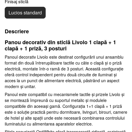
Finisaj sticlă
Lucios standard
Descriere
Panou decorativ din sticlă Livolo 1 clapă + 1
clapă + 1 priză, 3 posturi
Panoul decorativ Livolo este destinat configurării unui ansamblu
format din două întrerupătoare tactile cu câte o clapă și o priză
electrică, montate într-o ramă de 3 posturi. Această configurație
oferă control independent pentru două circuite de iluminat și
acces la un punct de alimentare electrică, păstrând un aspect
modern și unitar.
Panoul este compatibil cu mecanismele tactile și prizele Livolo și
se montează împreună cu suportul metalic și modulele
compatibile din aceeași gamă. Configurația 1+1 clapă + 1 priză
este o soluție practică pentru dormitoare, livinguri, birouri, camere
de hotel și alte spații unde este necesară combinarea controlului
iluminatului cu alimentarea aparatelor electrice.
Sticla securizată OptiWhite oferă transparență ridicată, rezistență