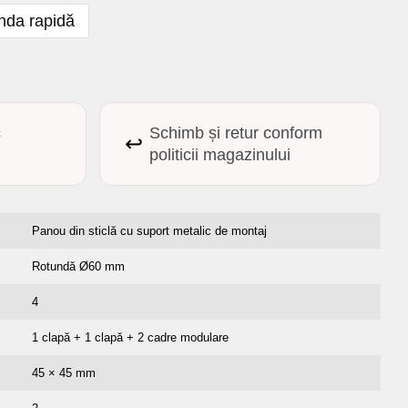
da rapidă
c
Schimb și retur conform
↩️
politicii magazinului
Panou din sticlă cu suport metalic de montaj
Rotundă Ø60 mm
4
1 clapă + 1 clapă + 2 cadre modulare
45 × 45 mm