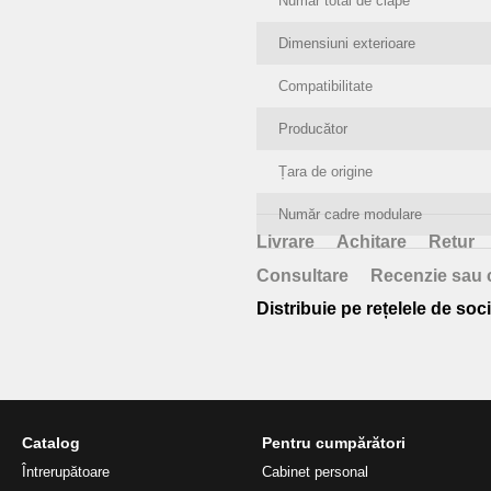
Număr total de clape
Dimensiuni exterioare
Compatibilitate
Producător
Țara de origine
Număr cadre modulare
Livrare
Achitare
Retur
Consultare
Recenzie sau 
Distribuie pe rețelele de soci
Catalog
Pentru cumpărători
Întrerupătoare
Cabinet personal