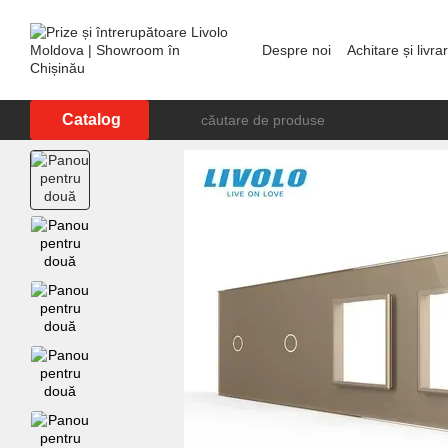
Mergi la conținutul principal
Despre noi
Achitare și livra
Showroom în Chișinău
P
Catalog