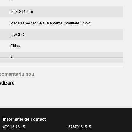
2
80 × 294 mm
Mecanisme tactile și elemente modulare Livolo
LIVOLO
China
2
comentariu nou
alizare
Informație de contact
079-15-15-15
+37379151515