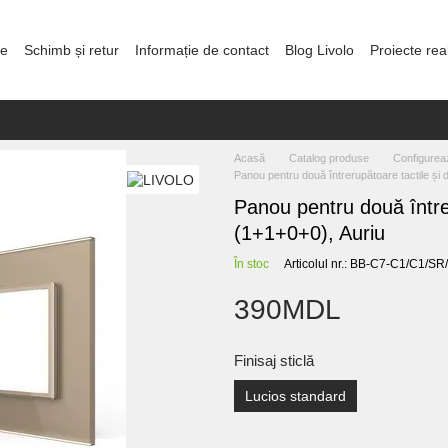
re
Schimb și retur
Informație de contact
Blog Livolo
Proiecte rea
olitica de confidențialitate
Acasă
Catalog produse
Configurea
Panou pentru două întrerupătoare tactile și 
Panou pentru două întrer
(1+1+0+0), Auriu
În stoc
Articolul nr.: BB-C7-C1/C1/S
390MDL
Finisaj sticlă
Lucios standard