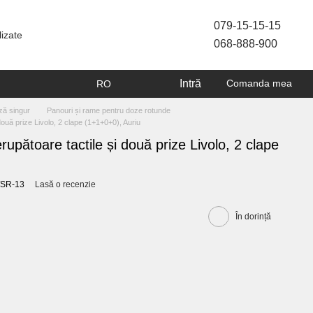
079-15-15-15
lizate
068-888-900
Intră
Comanda mea
RO
ză singur
Panouri și rame pentru doze rotunde
două prize Livolo, 2 clape (1+1+0+0), Auriu
upătoare tactile și două prize Livolo, 2 clape
R/SR-13
Lasă o recenzie
În dorință