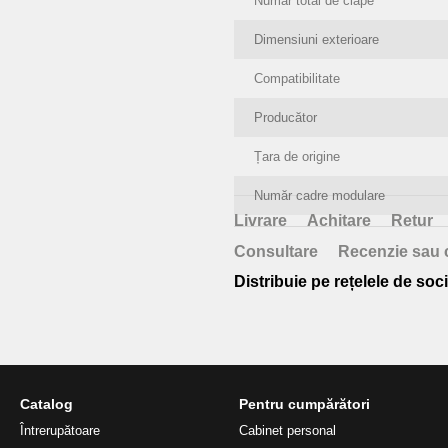
Număr total de clape
Dimensiuni exterioare
Compatibilitate
Producător
Țara de origine
Număr cadre modulare
Livrare
Achitare
Retur
Consultare
Recenzie sau 
Distribuie pe rețelele de soci
Catalog
Pentru cumpărători
Întrerupătoare
Cabinet personal