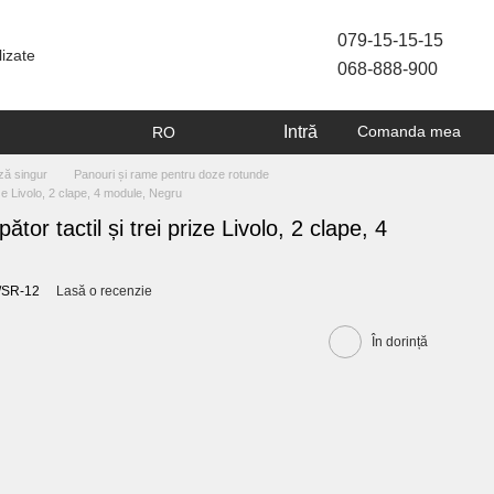
079-15-15-15
lizate
068-888-900
Intră
Comanda mea
RO
ză singur
Panouri și rame pentru doze rotunde
ize Livolo, 2 clape, 4 module, Negru
tor tactil și trei prize Livolo, 2 clape, 4
R/SR-12
Lasă o recenzie
În dorință