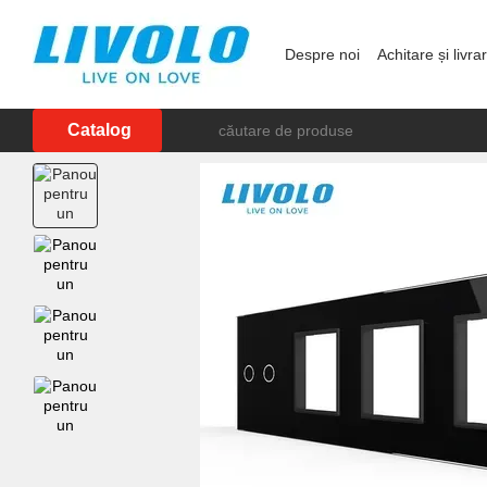
Mergi la conținutul principal
Despre noi
Achitare și livra
Showroom în Chișinău
P
Catalog