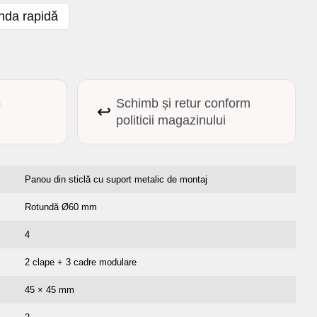
da rapidă
c
Schimb și retur conform
↩️
politicii magazinului
Panou din sticlă cu suport metalic de montaj
Rotundă Ø60 mm
4
2 clape + 3 cadre modulare
45 × 45 mm