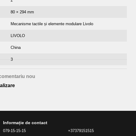
2
80 × 294 mm
Mecanisme tactile și elemente modulare Livolo
LIVOLO
China
3
comentariu nou
alizare
Informație de contact
079-15-15-15
+37379151515