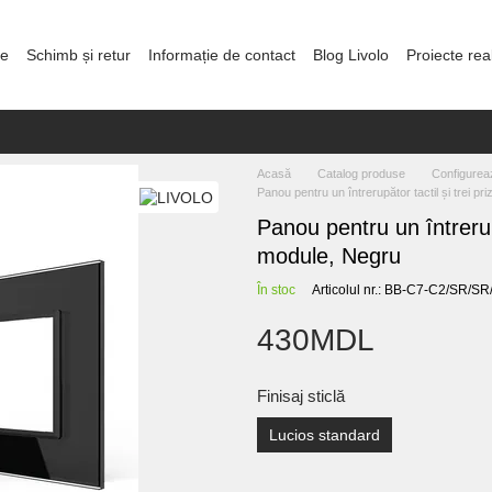
re
Schimb și retur
Informație de contact
Blog Livolo
Proiecte rea
olitica de confidențialitate
Acasă
Catalog produse
Configurea
Panou pentru un întrerupător tactil și trei pr
Panou pentru un întrerupă
module, Negru
În stoc
Articolul nr.: BB-C7-C2/SR/S
430MDL
Finisaj sticlă
Lucios standard