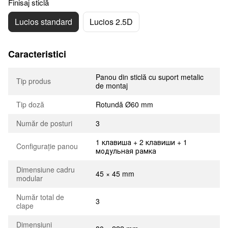
Finisaj sticlă
Lucios standard
Lucios 2.5D
Caracteristici
Panou din sticlă cu suport metalic
Tip produs
de montaj
Tip doză
Rotundă Ø60 mm
Număr de posturi
3
1 клавиша + 2 клавиши + 1
Configurație panou
модульная рамка
Dimensiune cadru
45 × 45 mm
modular
Număr total de
3
clape
Dimensiuni