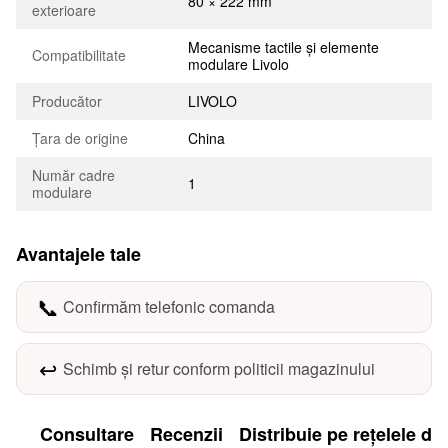
80 × 222 mm
exterioare
Mecanisme tactile și elemente
Compatibilitate
modulare Livolo
Producător
LIVOLO
Țara de origine
China
Număr cadre
1
modulare
Avantajele tale
📞
Confirmăm telefonic comanda
↩️
Schimb și retur conform politicii magazinului
Consultare
Recenzii
Distribuie pe rețelele de