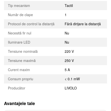
Tip mecanism
Tactil
Număr de clape
1
Protocol de control la distanță
Fără dirijare la distanță
Necesită fir nul
Nu
Iluminare LED
Nu
Tensiune nominală
220 V
Tensiune maximă
250 V
Curent maxim
5 A
Consum propriu
< 0.1 mW
Producător
LIVOLO
Avantajele tale