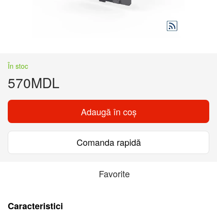
În stoc
570MDL
Adaugă în coș
Comanda rapidă
Favorite
Caracteristici