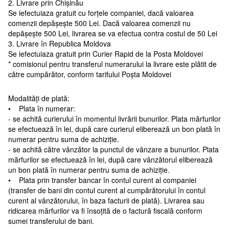
2. Livrare prin Chișinău
Se iefectuiaza gratuit cu forțele companiei, dacă valoarea
comenzii depășește 500 Lei. Dacă valoarea comenzii nu
depășește 500 Lei, livrarea se va efectua contra costul de 50 Lei
3. Livrare în Republica Moldova
Se iefectuiaza gratuit prin Curier Rapid de la Posta Moldovei
* comisionul pentru transferul numerarului la livrare este plătit de
către cumpărător, conform tarifului Poșta Moldovei
Modalități de plată:
• Plata în numerar:
- se achită curierului în momentul livrării bunurilor. Plata mărfurilor
se efectuează în lei, după care curierul eliberează un bon plată în
numerar pentru suma de achiziție.
- se achită către vânzător la punctul de vânzare a bunurilor. Plata
mărfurilor se efectuează în lei, după care vânzătorul eliberează
un bon plată în numerar pentru suma de achiziție.
• Plata prin transfer bancar în contul curent al companiei
(transfer de bani din contul curent al cumpărătorului în contul
curent al vânzătorului, în baza facturii de plată). Livrarea sau
ridicarea mărfurilor va fi însoțită de o factură fiscală conform
sumei transferului de bani.