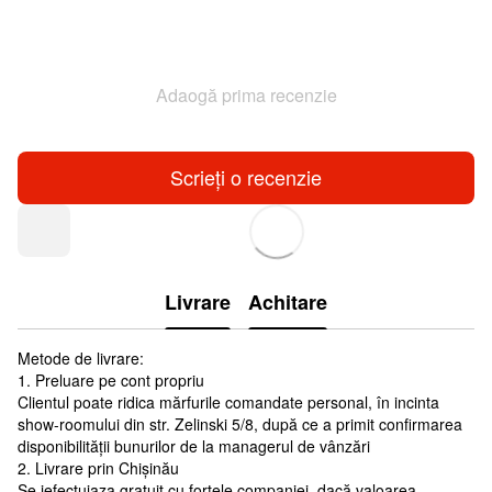
Adaogă prima recenzie
Scrieți o recenzie
Livrare
Achitare
Metode de livrare:
1. Preluare pe cont propriu
Clientul poate ridica mărfurile comandate personal, în incinta
show-roomului din str. Zelinski 5/8, după ce a primit confirmarea
disponibilității bunurilor de la managerul de vânzări
2. Livrare prin Chișinău
Se iefectuiaza gratuit cu forțele companiei, dacă valoarea