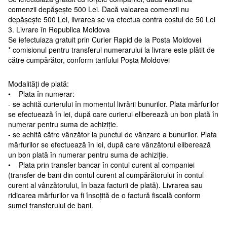
comenzii depășește 500 Lei. Dacă valoarea comenzii nu
depășește 500 Lei, livrarea se va efectua contra costul de 50 Lei
3. Livrare în Republica Moldova
Se iefectuiaza gratuit prin Curier Rapid de la Posta Moldovei
* comisionul pentru transferul numerarului la livrare este plătit de
către cumpărător, conform tarifului Poșta Moldovei
Modalități de plată:
• Plata în numerar:
- se achită curierului în momentul livrării bunurilor. Plata mărfurilor
se efectuează în lei, după care curierul eliberează un bon plată în
numerar pentru suma de achiziție.
- se achită către vânzător la punctul de vânzare a bunurilor. Plata
mărfurilor se efectuează în lei, după care vânzătorul eliberează
un bon plată în numerar pentru suma de achiziție.
• Plata prin transfer bancar în contul curent al companiei
(transfer de bani din contul curent al cumpărătorului în contul
curent al vânzătorului, în baza facturii de plată). Livrarea sau
ridicarea mărfurilor va fi însoțită de o factură fiscală conform
sumei transferului de bani.