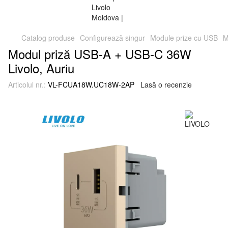
Catalog produse
Configurează singur
Module prize cu USB
M
Modul priză USB-A + USB-C 36W
Livolo, Auriu
Articolul nr.:
VL-FCUA18W.UC18W-2AP
Lasă o recenzie