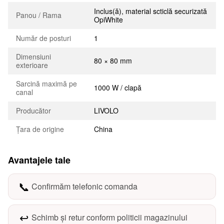
Inclus(ă), material scticlă securizată
Panou / Rama
OpiWhite
Număr de posturi
1
Dimensiuni
80 × 80 mm
exterioare
Sarcină maximă pe
1000 W / clapă
canal
Producător
LIVOLO
Țara de origine
China
Avantajele tale
📞
Confirmăm telefonic comanda
↩️
Schimb și retur conform politicii magazinului