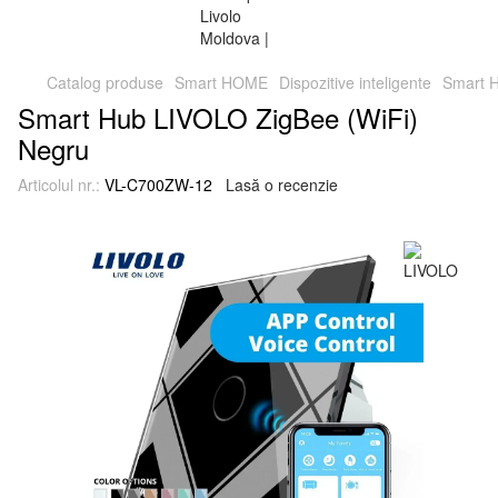
Catalog produse
Smart HOME
Dispozitive inteligente
Smart H
Smart Hub LIVOLO ZigBee (WiFi)
Negru
Articolul nr.:
VL-C700ZW-12
Lasă o recenzie