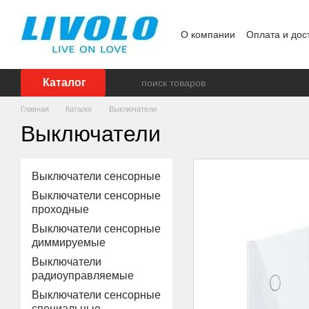
Перейти к основному контенту
О компании
Оплата и дос
Реализованные проекты
Каталог
Главная
Каталог
Выключатели
Выключатели
Выключатели сенсорные
Выключатели сенсорные
проходные
Выключатели сенсорные
диммируемые
Выключатели
радиоуправляемые
Выключатели сенсорные
специальные