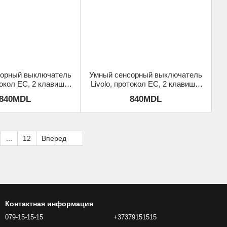
сорный выключатель
Умный сенсорный выключатель
токол ЕС, 2 клавиши,
Livolo, протокол ЕС, 2 клавиши,
Черный
Серый
840MDL
840MDL
...
12
Вперед
Контактная информация
079-15-15-15
+37379151515