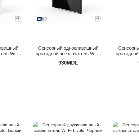
авишный
Сенсорный одноклавишный
Сенсорны
ель Wi-Fi
проходной выключатель Wi-Fi
проходной
ый
Livolo, Черный
Liv
930MDL