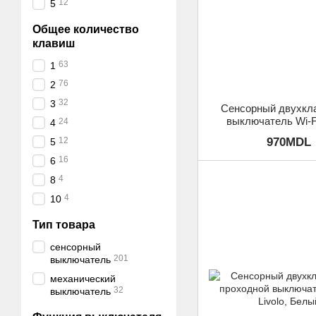
12
5
Общее количество
клавиш
63
1
76
2
32
3
Сенсорный двухкл
выключатель Wi-Fi
24
4
Белый
970MDL
12
5
16
6
4
8
4
10
Тип товара
сенсорный
201
выключатель
механический
32
выключатель