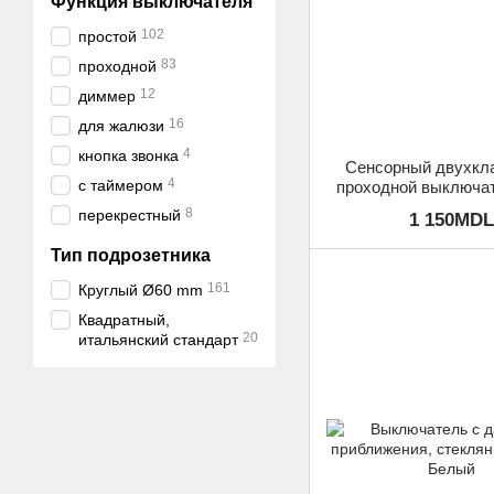
Функция выключателя
102
простой
83
проходной
12
диммер
16
для жалюзи
4
кнопка звонка
Сенсорный двухкл
4
с таймером
проходной выключат
Livolo, Бел
8
перекрестный
1 150MDL
Тип подрозетника
161
Круглый Ø60 mm
Квадратный,
20
итальянский стандарт