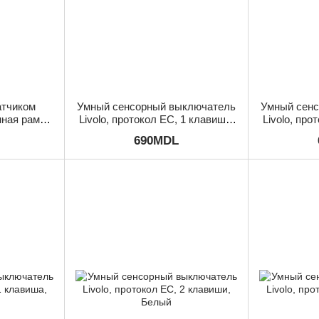
атчиком
Умный сенсорный выключатель
Умный сен
ная рамка,
Livolo, протокол ЕС, 1 клавиша,
Livolo, про
Белый
690MDL