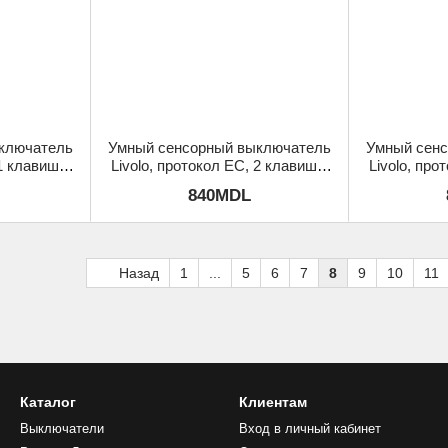
ключатель
Умный сенсорный выключатель
Умный сен
 1 клавиша,
Livolo, протокол ЕС, 2 клавиши,
Livolo, про
Белый
840MDL
Назад
1
...
5
6
7
8
9
10
11
Каталог
Клиентам
Выключатели
Вход в личный кабинет