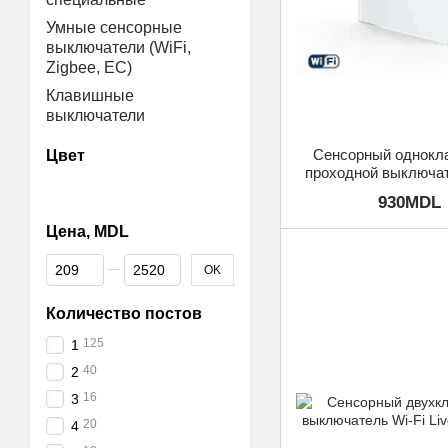
Умные сенсорные
выключатели (WiFi,
Zigbee, EC)
Клавишные
выключатели
Сенсорный однокл
Цвет
проходной выключат
Livolo, Бел
930MDL
Цена, MDL
От Цена, MDL
До Цена, MDL
OK
Количество постов
125
1
40
2
16
3
20
4