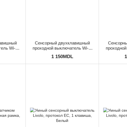
авишный
Сенсорный двухклавишный
Сенсорны
ель Wi-Fi
проходной выключатель Wi-Fi
проходной
ый
Livolo, Черный
Liv
1 150MDL