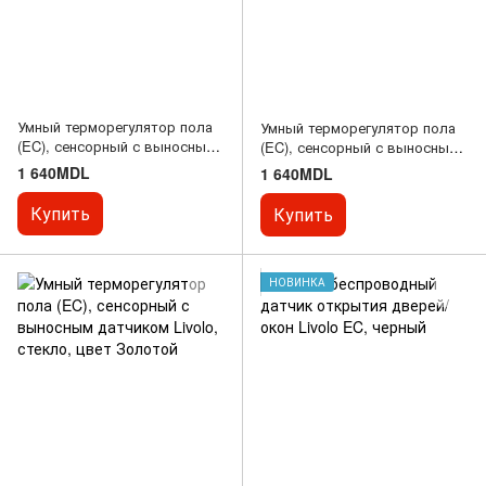
Умный терморегулятор пола
Умный терморегулятор пола
(EC), сенсорный с выносным
(EC), сенсорный с выносным
датчиком Livolo, стекло, цвет
датчиком Livolo, стекло, цвет
1 640MDL
1 640MDL
Черный
Серый
Купить
Купить
НОВИНКА