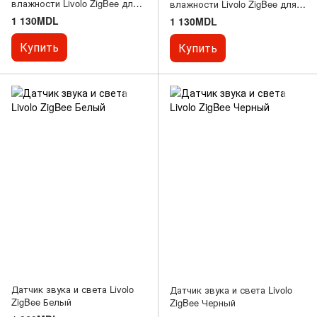
влажности Livolo ZigBee для
влажности Livolo ZigBee для
умного дома Черный
умного дома Серый
1 130MDL
1 130MDL
Купить
Купить
Датчик звука и света Livolo
Датчик звука и света Livolo
ZigBee Белый
ZigBee Черный