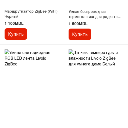
Маршрутизатор ZigBee (WiFi)
Умная беспроводная
Черный
термоголовка для радиатора
ZigBee Livolo
1 100MDL
1 500MDL
Купить
Купить