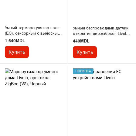
Умный терморегулятор пола
Умный беспроводный датчик
(EC), сенсорный с выносным
открытия дверей/окон Livolo
датчиком Livolo, стекло, цвет
EC, черный
1 640MDL
440MDL
Золотой
Купить
Купить
НОВИНКА