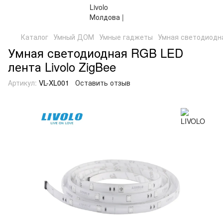
Каталог
Умный ДОМ
Умные гаджеты
Умная светодиодна
Умная светодиодная RGB LED
лента Livolo ZigBee
Артикул:
VL-XL001
Оставить отзыв