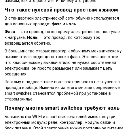
языком, как это работает и почему это удобно.
Что такое нулевой провод простым языком
В стандартной электрической сети обычно используются
два основных провода:
фаза
и
ноль
.
Фаза
— это провод, по которому электричество поступает
к нагрузке.
Ноль
— это провод, по которому ток
возвращается обратно.
В большинстве старых квартир к обычному механическому
выключателю подведена только фаза. Это связано с тем,
что классическому выключателю не нужна собственная
электроника: он просто размыкает или замыкает цепь
освещения.
Поэтому в подрозетнике выключателя часто нет нулевого
провода вообще. Именно из-за этого многие современные
smart switches становятся проблемой при установке в
старом жилье.
Почему многие smart switches требуют ноль
Большинство Wi-Fi и smart-выключателей имеют внутри
электронный модуль: реле, контроллер, модуль связи и
блок питания. Этой электронике нужно постоянное питание