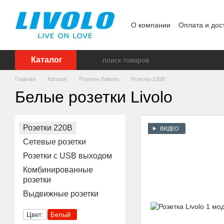
Перейти к основному контенту
О компании
Оплата и дос
Реализованные проекты
Каталог
Главная
Каталог
Розетки Ливоло
Розетки 220В
Белые розетки Livolo
Розетки 220В
ВИДЕО
Сетевые розетки
Розетки с USB выходом
Комбинированные
розетки
Выдвижные розетки
Цвет:
Белый