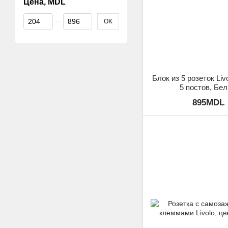
Цена, MDL
От Цена, MDL
До Цена, MDL
OK
Блок из 5 розеток Liv
5 постов, Бе
895MDL