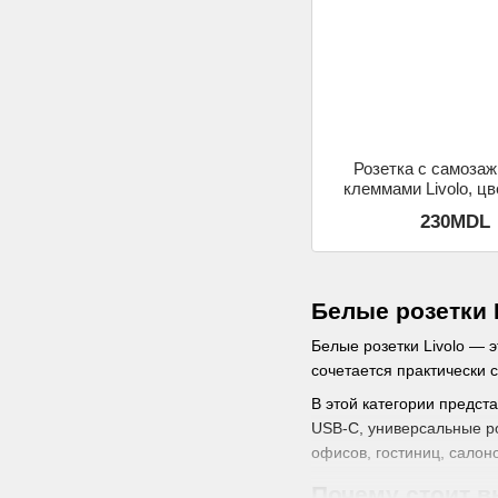
Розетка с самоза
клеммами Livolo, ц
230MDL
Белые розетки 
Белые розетки Livolo — 
сочетается практически 
В этой категории предст
USB-C, универсальные ро
офисов, гостиниц, сало
Почему стоит в