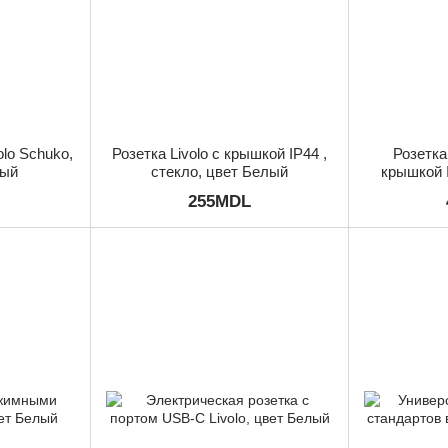
olo Schuko,
Розетка Livolo с крышкой IP44 ,
Розетка
лый
стекло, цвет Белый
крышкой I
255MDL