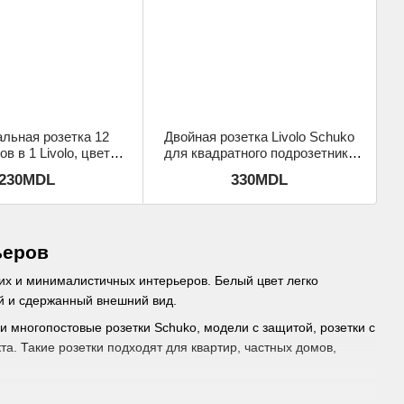
льная розетка 12
Двойная розетка Livolo Schuko
в в 1 Livolo, цвет
для квадратного подрозетника
Белый
4M, Белая
230MDL
330MDL
ьеров
ких и минималистичных интерьеров. Белый цвет легко
ый и сдержанный внешний вид.
 и многопостовые розетки Schuko, модели с защитой, розетки с
а. Такие розетки подходят для квартир, частных домов,