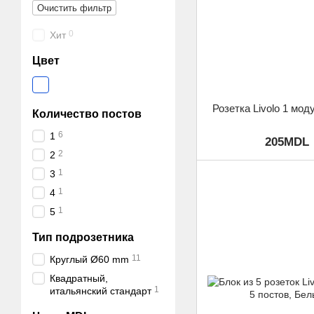
Очистить фильтр
0
Хит
Цвет
Розетка Livolo 1 мо
Количество постов
6
1
205MDL
2
2
1
3
1
4
1
5
Тип подрозетника
11
Круглый Ø60 mm
Квадратный,
1
итальянский стандарт