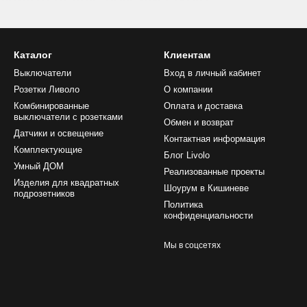
рошо подходят для светлых стен, нейтральной мебели, белых двер
 Они могут выглядеть максимально спокойно и незаметно, при это
Каталог
Клиентам
 можно выбрать классические розетки 220V, розетки Schuko с защ
олько точек подключения. Белые розетки Livolo можно сочетать с в
Выключатели
Вход в личный кабинет
ии.
Розетки Ливоло
О компании
Комбинированные
Оплата и доставка
наличие и доставка по Молдове
выключатели с розетками
Обмен и возврат
ая модель или комбинация подойдет для вашего проекта, мы можем 
Датчики и освещение
Контактная информация
стиля интерьера. Товары в наличии можно заказать онлайн с доста
Комплектующие
Блог Livolo
Умный ДОМ
ы
Реализованные проекты
Изделия для квадратных
Шоурум в Кишиневе
подрозетников
вать белые розетки?
Политика
конфиденциальности
для светлых интерьеров, белых или нейтральных стен, современных
Мы в соцсетях
тки простые, двойные и многопостовые?
o есть белые розетки в простых, двойных, тройных и многопостовых