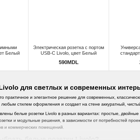
жимными
Электрическая розетка с портом
Универса
вет Белый
USB-C Livolo, цвет Белый
стандарто
590MDL
Livolo для светлых и современных интер
это практичное и элегантное решение для современных, классичес
с любым стилем оформления и создает на стене аккуратный, чист
авлены белые розетки Livolo в разных вариантах: простые, двойные
зетки и модульные решения, в зависимости от потребностей проект
нов и коммерческих помещений.
ыбрать белые розетки Livolo?