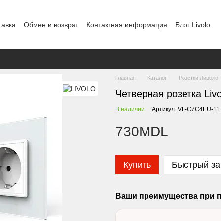
тавка
Обмен и возврат
Контактная информация
Блог Livolo
Шоурум в Кишиневе
Политика конфиденциальности
Главная
Каталог
Розетки Ливоло
Четверная розетка Livo
В наличии
Артикул: VL-C7C4EU-11
730MDL
Купить
Быстрый за
Ваши преимущества при п