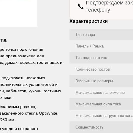
Подтверждаем зак
📞
телефону
Характеристики
Тип товара
ста
Панель / Рамка
ыре точки подключения
Она предназначена для
Тип подрозетника
х, домах, офисах, гостиницах и
Количество постов
 подключать несколько
Габаритные размеры
полнительных удлинителей и
н, кабинетов, кухонь, гостиных
Максимальное напряжение
хники.
Максимальная сила тока
механизмы розеток,
акалённого стекла OptiWhite.
Максимальная нагрузка на кан
 Ø60 мм.
Совместимость
в уходе и сохраняет