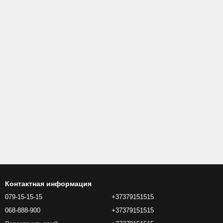
Контактная информация
079-15-15-15
+37379151515
068-888-900
+37379151515