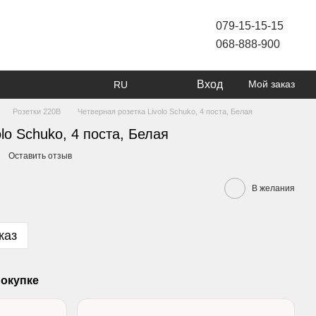
079-15-15-15
068-888-900
Вход
Мой заказ
RU
Розетки 220В
Четверная розетка Livolo Schuko, 4 поста, Белая
lo Schuko, 4 поста, Белая
Оставить отзыв
В желания
каз
окупке