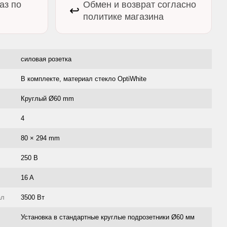
аз по
Обмен и возврат согласно
↩️
политике магазина
силовая розетка
В комплекте, материал стекло OptiWhite
Круглый Ø60 mm
4
80 × 294 mm
250 В
16 A
ал
3500 Вт
Установка в стандартные круглые подрозетники Ø60 мм