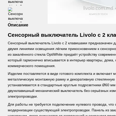
Описание
Сенсорный выключатель Livolo с 2 к
Сенсорный выключатель Livolo с 2 клавишами предназначен 
двумя линиями освещения лёгким прикосновением к сенсорно
из закалённого стекла OptiWhite придаёт устройству совреме
который гармонично вписывается в интерьер квартиры, дома, 
коммерческого помещения.
Изделие поставляется в виде готового комплекта и включает 
металлическую монтажную рамку и декоративную стеклянную
устанавливается в стандартные круглые подрозетники Ø60 мм
двухклавишный механический выключатель без серьёзных из
электропроводки.
Для работы не требуется подключение нулевого провода, что
модернизации существующей электропроводки. Панель из зака
царапинам, легко очищается от загрязнений и сохраняет при