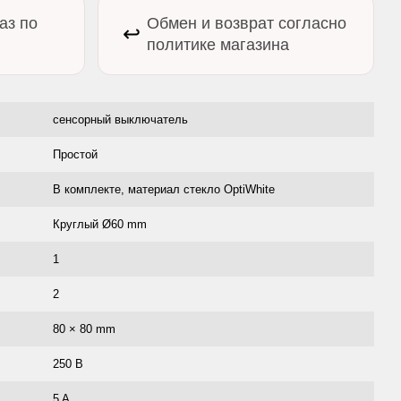
аз по
Обмен и возврат согласно
↩️
политике магазина
сенсорный выключатель
Простой
В комплекте, материал стекло OptiWhite
Круглый Ø60 mm
1
2
80 × 80 mm
250 В
5 A