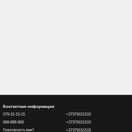
Контактная информация
079-15-15-15
+37379151515
068-888-900
+37379151515
+37379151515
Перезвонить вам?