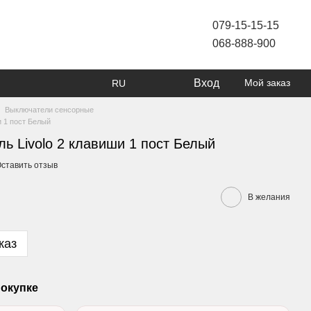
079-15-15-15
068-888-900
Вход
Мой заказ
RU
Выключатели сенсорные
 1 пост Белый
ь Livolo 2 клавиши 1 пост Белый
ставить отзыв
В желания
каз
окупке