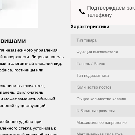
Подтверждаем зак
📞
телефону
Характеристики
лавишами
Тип товара
для независимого управления
Функция выключателя
й поверхности. Лицевая панель
нный и элегантный внешний вид,
Панель / Рамка
офиса, гостиницы или
Тип подрозетника
механизм выключателя,
Количество постов
 панель. Выключатель
 и может заменить обычный
Общее количество клавиш
менений существующей
Габаритные размеры
 особенно удобно при
Максимальное напряжение
лённого стекла устойчива к
Максимальная сила тока
влекательный внешний вид на