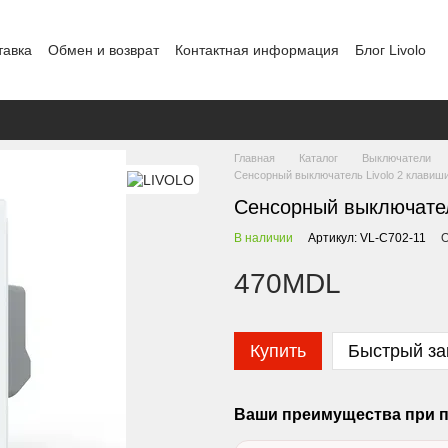
тавка
Обмен и возврат
Контактная информация
Блог Livolo
Шоурум в Кишиневе
Политика конфиденциальности
Главная
Каталог
Выключатели
Сенсорный выключатель Livolo 2 клавиши
Сенсорный выключател
В наличии
Артикул: VL-C702-11
О
470MDL
Купить
Быстрый за
Ваши преимущества при п