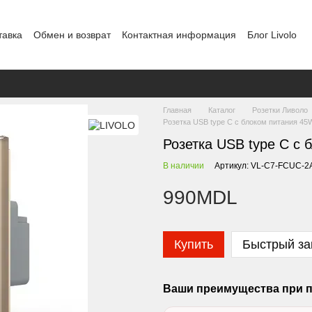
тавка
Обмен и возврат
Контактная информация
Блог Livolo
Шоурум в Кишиневе
Политика конфиденциальности
Главная
Каталог
Розетки Ливоло
Розетка USB type C с блоком питания 45W
Розетка USB type C с 
В наличии
Артикул: VL-C7-FCUC-2
990MDL
Купить
Быстрый за
Ваши преимущества при п