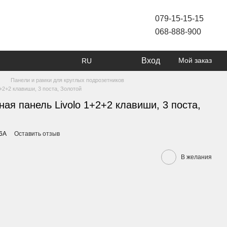
079-15-15-15
068-888-900
Вход
Мой заказ
RU
Панели и рамки для круглых подрозетников
+2+2 клавиши, 3 поста, Золотой
ая панель Livolo 1+2+2 клавиши, 3 поста,
-6A
Оставить отзыв
В желания