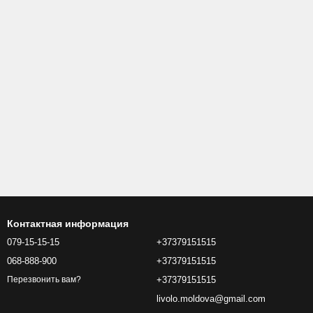
Контактная информация
079-15-15-15
+37379151515
068-888-900
+37379151515
+37379151515
Перезвонить вам?
livolo.moldova@gmail.com