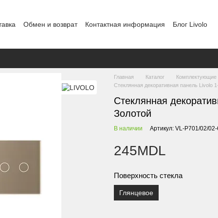
тавка
Обмен и возврат
Контактная информация
Блог Livolo
Шоурум в Кишиневе
Политика конфиденциальности
Главная
Каталог
Комплектующие
Стеклянная декоративная панель Livolo 1
Стеклянная декоративн
Золотой
В наличии
Артикул: VL-P701/02/02
245MDL
Поверхность стекла
Глянцевое