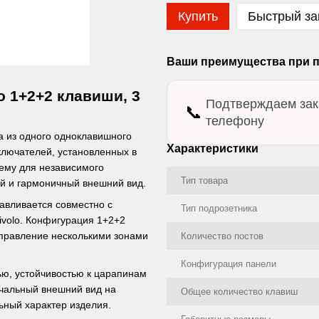
Купить
Быстрый за
Ваши преимущества при п
o 1+2+2 клавиши, 3
Подтверждаем зак
📞
телефону
а из одного одноклавишного
Характеристики
ключателей, установленных в
тему для независимого
Тип товара
й и гармоничный внешний вид.
авливается совместно с
Тип подрозетника
volo. Конфигурация 1+2+2
правление несколькими зонами
Количество постов
Конфигурация панели
ью, устойчивостью к царапинам
ачальный внешний вид на
Общее количество клавиш
ьный характер изделия.