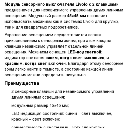
Модуль сенсорного выключателя Livolo с 2 клавишами
предназначен для независимого управления двумя линиями
освещения. Модульный размер
45×45 мм
позволяет
использовать механизм как в системах Livolo для круглых,
так и для квадратных подрозетников.
Управление освещением осуществляется легким
прикосновением к сенсорным зонам, при этом каждая
клавиша независимо управляет отдельной линией
освещения. Механизм оснащен
LED-подсветкой
:
индикатор светится
синим, когда свет выключен
, и
красным, когда свет включен
. Благодаря этому сенсорные
зоны легко найти в темноте, а состояние каждой линии
освещения можно определить визуально.
Преимущества
2 сенсорные клавиши для независимого управления
двумя линиями освещения;
модульный размер 45×45 мм;
LED-индикация состояния: синий – свет выключен,
красный – свет включен;
совместимость с системами Livolo для круглых