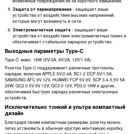
возможные повреждения из-за короткого замыкания.
Защита от перенапряжения
- защищает ваши
устройства от воздействия высоких напряжений,
которые могут возникнуть в сети.
Электромагнитная защита
- защищает ваши
устройства от воздействия электромагнитных помех и
обеспечивает стабильное зарядное устройство.
Выходные параметры Type-C
Type-C: макс. 18W (5V/3A, 9V/2A, 12V/1.5A)
Розетка Type-C поддерживает различные протоколы
зарядки, включая APPLE 5V/2.4A, BC1.2 DCP 5V/1.5A,
SAMSUNG AFC 9V 12V, HUAWEI FCP 5V 9V, SCP 3.4-5.5V 5A
25W, QC2.0 5V 9V 12V, QC3.0 12V, PD3.0 18W и другие,
обеспечивая быструю зарядку различных электронных
устройств.
Исключительно тонкий и ультра компактный
дизайн
Благодаря своим компактным размерам, розетку можно
легко установить в обычную круглую монтажную коробку,
что делает ее идеальным выбором для удобного и